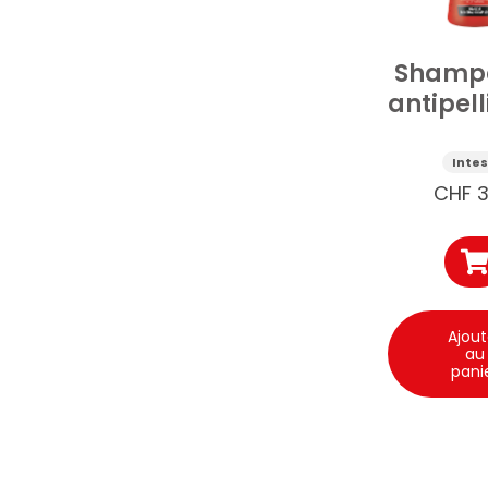
Shamp
antipell
Intesa
Inte
CHF
3
Ajout
au
pani