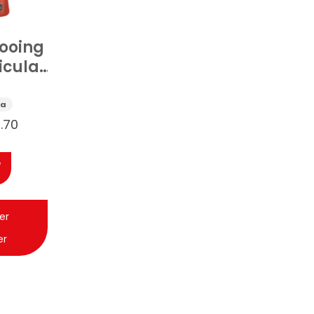
ooing
iculaire
 300ml
sa
.70
er
er