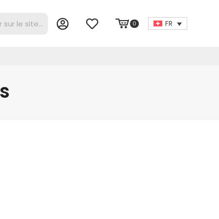
FR
0
s