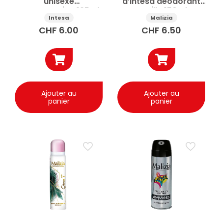
unisexe
d’Intesa déodorant
Sexattraction 125ml
Vanille 150ml
Intesa
Malizia
CHF
6.00
CHF
6.50
Ajouter au
Ajouter au
panier
panier