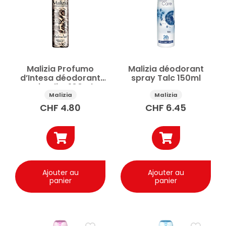
Déodorants roll-on
Soins du corps
Prix
Malizia Profumo
Malizia déodorant
Appliquer
d’Intesa déodorant
spray Talc 150ml
Animalier 100ml
Malizia
Malizia
✕
Réinitialiser tous les filtres
CHF
4.80
CHF
6.45
Ajouter au
Ajouter au
panier
panier