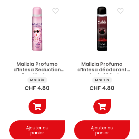
Malizia Profumo
Malizia Profumo
d’Intesa Seduction
d’Intesa déodorant
Lolita déodorant
Cherie 100ml
100ml
Malizia
Malizia
CHF
4.80
CHF
4.80
Ajouter au
Ajouter au
panier
panier