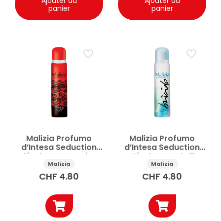
Ajouter au
Ajouter au
panier
panier
Malizia Profumo
Malizia Profumo
d’Intesa Seduction
d’Intesa Seduction
déodorant Passion
déodorant Thrill
100ml
100ml
Malizia
Malizia
CHF
4.80
CHF
4.80