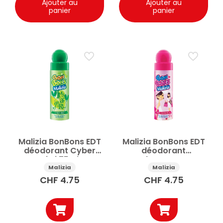
Ajouter au
Ajouter au
panier
panier
Malizia BonBons EDT
Malizia BonBons EDT
déodorant Cyber
déodorant
Kiwi 75ml
Pamplemousse rose
75ml
Malizia
Malizia
CHF
4.75
CHF
4.75