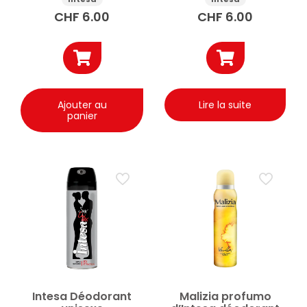
CHF
6.00
CHF
6.00
Ajouter au
Lire la suite
panier
Intesa Déodorant
Malizia profumo