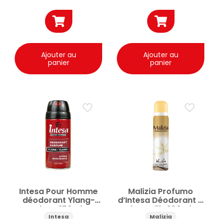
Ajouter au
Ajouter au
panier
panier
Intesa Pour Homme
Malizia Profumo
déodorant Ylang-
d’Intesa Déodorant à
Ylang 150ml
la vanille 100ml
Intesa
Malizia