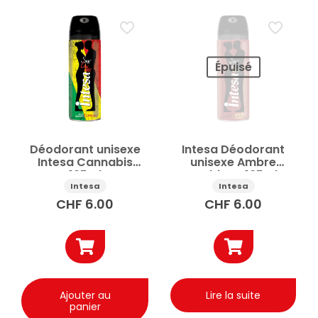
Épuisé
Déodorant unisexe
Intesa Déodorant
Intesa Cannabis
unisexe Ambre
125ml
Arabique 125ml
Intesa
Intesa
CHF
6.00
CHF
6.00
Ajouter au
Lire la suite
panier