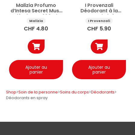
Malizia Profumo
I Provenzali
d’Intesa Secret Musk
Déodorant à la
déodorant 100ml
vapeur d’aloès
biologique 75ml
Malizia
I Provenzali
CHF
4.80
CHF
5.90
Ajouter au
Ajouter au
panier
panier
Shop
>
Soin de la personne
>
Soins du corps
>
Déodorants
>
Déodorants en spray