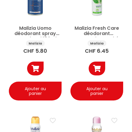
Malizia Uomo
Malizia Fresh Care
déodorant spray
déodorant
sans alcool 150ml
concombre et thé
vert 150ml
Malizia
Malizia
CHF
5.80
CHF
6.45
Ajouter au
Ajouter au
panier
panier