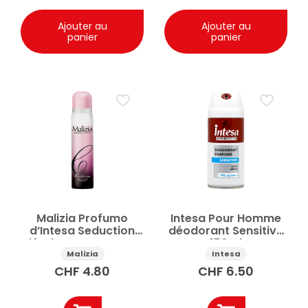
Ajouter au
Ajouter au
panier
panier
Malizia Profumo
Intesa Pour Homme
d’Intesa Seduction
déodorant Sensitive
déodorant Certezza
150ml
100ml
Malizia
Intesa
CHF
4.80
CHF
6.50