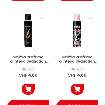
Malizia Profumo
Malizia Profumo
d’Intesa Seduction
d’Intesa Seduction
déodorant Toujours
Déodorant Parfum
100ml
Intense 100ml
Malizia
Malizia
CHF
4.80
CHF
4.80