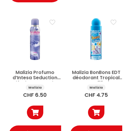
Malizia Profumo
Malizia BonBons EDT
d’Intesa Seduction
déodorant Tropical
déodorant Purple
Berry 75ml
150ml
Malizia
Malizia
CHF
6.50
CHF
4.75