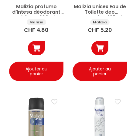
Malizia profumo
Malizia Unisex Eau de
d’Intesa déodorant
Toilette deo
Thé vert 100ml
Osmanthus 125ml
Malizia
Malizia
CHF
4.80
CHF
5.20
Ajouter au
Ajouter au
panier
panier