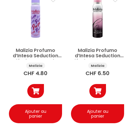
Malizia Profumo
Malizia Profumo
d’Intesa Seduction
d’Intesa Seduction
déodorant Purple
déodorant Certezza
100ml
150ml
Malizia
Malizia
CHF
4.80
CHF
6.50
Ajouter au
Ajouter au
panier
panier