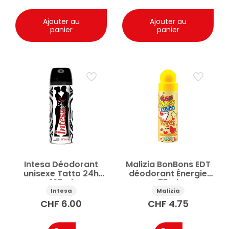
Ajouter au
Ajouter au
panier
panier
Intesa Déodorant
Malizia BonBons EDT
unisexe Tatto 24h
déodorant Énergie
125ml
75ml
Intesa
Malizia
CHF
6.00
CHF
4.75