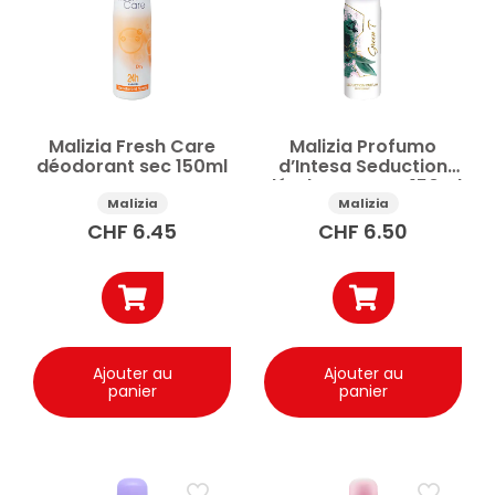
Malizia Fresh Care
Malizia Profumo
déodorant sec 150ml
d’Intesa Seduction
déodorant Vert 150ml
Malizia
Malizia
CHF
6.45
CHF
6.50
Ajouter au
Ajouter au
panier
panier