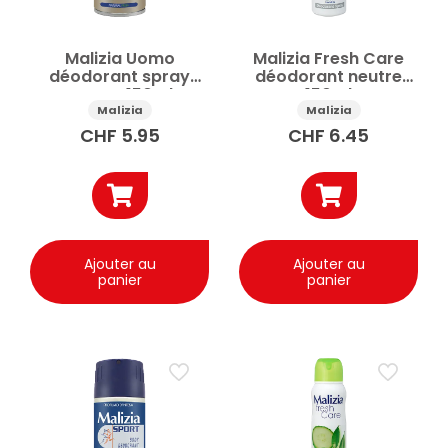
Malizia Uomo
Malizia Fresh Care
déodorant spray
déodorant neutre
Energy 150ml
150ml
Malizia
Malizia
CHF
5.95
CHF
6.45
Ajouter au
Ajouter au
panier
panier