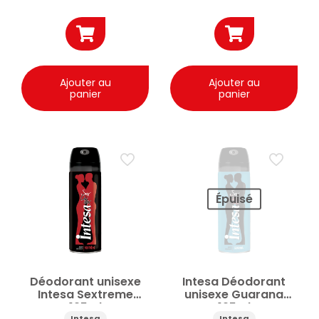
Ajouter au
Ajouter au
panier
panier
Épuisé
Déodorant unisexe
Intesa Déodorant
Intesa Sextreme
unisexe Guarana
125ml
125ml
Intesa
Intesa