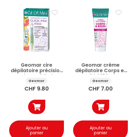
Geomar cire
Geomar crème
dépilatoire précision
dépilatoire Corps et
Visage 3.6ml
Bikini 150ml
Geomar
Geomar
CHF
9.80
CHF
7.00
Ajouter au
Ajouter au
panier
panier