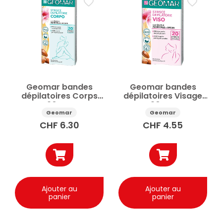
Soin de la personne
Épilation
Épilation & rasage
Soins du corps
Prix
Appliquer
Geomar bandes
Geomar bandes
dépilatoires Corps
dépilatoires Visage
20pcs
20pcs
✕
Réinitialiser tous les filtres
Geomar
Geomar
CHF
6.30
CHF
4.55
Ajouter au
Ajouter au
panier
panier