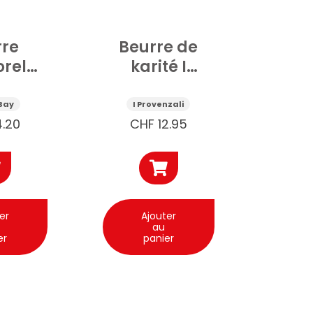
rre
Beurre de
orel
karité I
 Bay
Provenzali
me
100ml
Bay
I Provenzali
ada
4.20
CHF
12.95
ml
er
Ajouter
au
er
panier