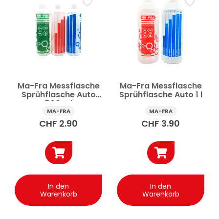
Autoreinigung & -pflege
Auto-Applikator
Auto-Eimer & Behälter
Auto-Glasreinigungszubehör
Auto-Reinigungszubehör
Auto-Tücher & Schwämme
Autobürste
Autowaschhandschuh
Flaschen & Sprühflaschen Auto
Ma-Fra Messflasche
Ma-Fra Messflasche
Sprühflasche Auto
Sprühflasche Auto 1 l
500 ml
Preis
MA-FRA
MA-FRA
CHF
2.90
CHF
3.90
Anwenden
✕
Alle Filter zurücksetzen
In den
In den
Warenkorb
Warenkorb