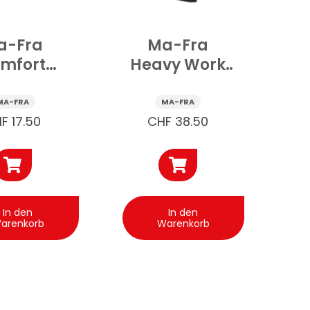
a-Fra
Ma-Fra
mfort
Heavy Work
hhandschuh
Mikrofasertücher
Auto
Auto 6 Stk
MA-FRA
MA-FRA
ofaser 1
HF
17.50
CHF
38.50
Stk
In den
In den
arenkorb
Warenkorb