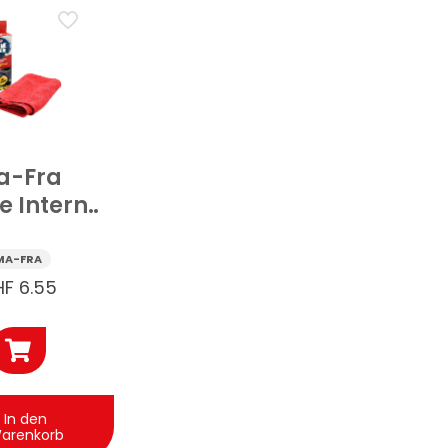
a-Fra
e Interni
ofasertuch
zeuginnenraum
MA-FRA
1 Stk
HF
6.55
In den
arenkorb