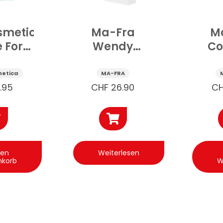
smetica
Ma-Fra
M
 For
Wendy
Co
ior
Zauberschwämme
Wasc
sertücher
Auto 12 Stk
etica
MA-FRA
r
Mikr
1.95
CHF
26.90
C
uginnenraum
tk
den
Weiterlesen
nkorb
W