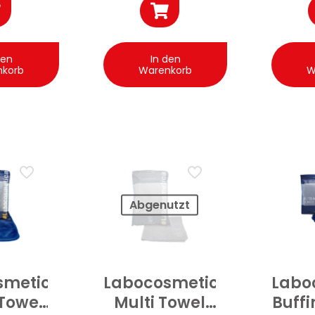
den
In den
nkorb
Warenkorb
W
Abgenutzt
smetica
Labocosmetica
Labo
 Towel
Multi Towel
Buffi