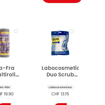
a-Fra
Labocosmetica
ltiroll
Duo Scrub
ofaser-
Pad
hrolle
zweiseitig
MA-FRA
Labocosmetica
zweck 1
Multifläche
HF
19.90
CHF
13.15
Stk
Auto 1 Stk