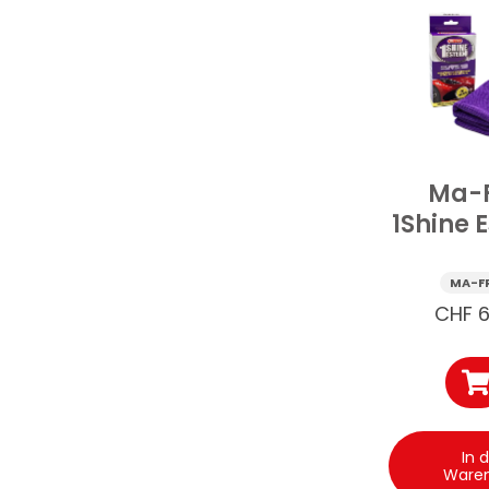
Ma-
1Shine E
Mikrofa
für W
MA-F
und P
CHF
6
Auto 1
In 
Ware