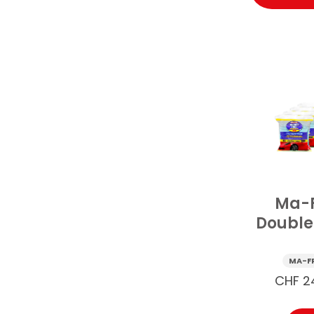
Ma-
Double
Mikrofa
1 S
MA-F
CHF
2