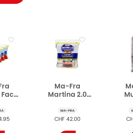
Fra
Ma-Fra
M
 Face
Martina 2.0
Mu
sertuch
Gummituch
Mikr
tk
Mehrzweck 1
Tuc
RA
MA-FRA
Stk
Mehr
4.95
CHF
42.00
C