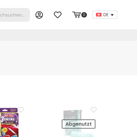
DE
0
Abgenutzt