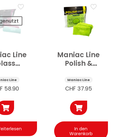
genutzt
ac Line
Maniac Line
lass
Polish &
ofasertuch
Sealant
eiben 6
Remover
niac Line
Maniac Line
Stk
Mikrofasertuch
F
58.90
CHF
37.95
6 Stk
eiterlesen
In den
Warenkorb