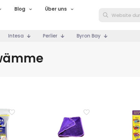
Blog
Über uns
Intesa
Perlier
Byron Bay
hwämme