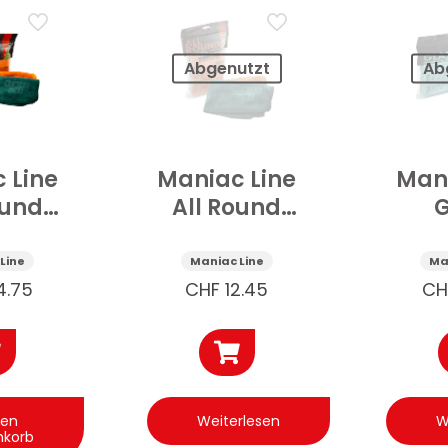
Abgenutzt
Ab
 Line
Maniac Line
Mani
ound
All Round
G
sertuch
Ultimate
Mikr
and 6
Mikrofasertuch
Sch
Line
Maniac Line
Ma
k
2 Stk
4.75
CHF
12.45
CH
den
Weiterlesen
W
nkorb