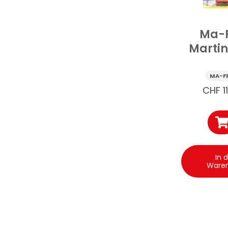
Ma-
Martin
Gummi
Multius
MA-F
6 S
CHF
1
In 
Ware