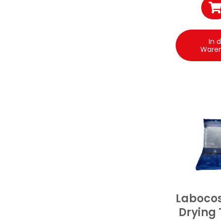
In 
Ware
Laboco
Drying