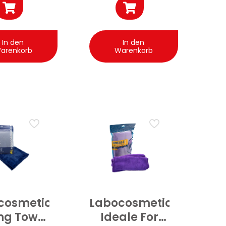
In den
In den
arenkorb
Warenkorb
cosmetica
Labocosmetica
ng Towel
Ideale For