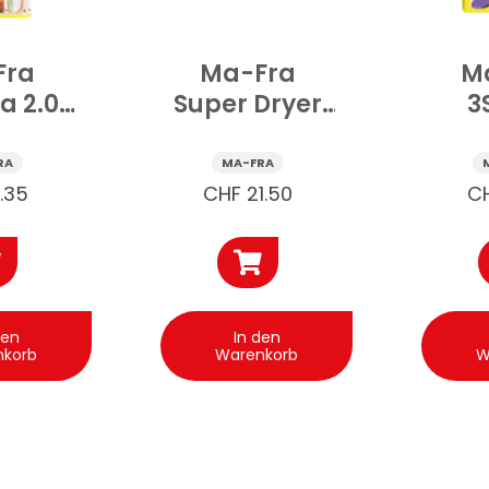
Fra
Ma-Fra
M
a 2.0
Super Dryer
3
tuch
Trocknungstuch
Mikr
o Auto
Auto 1 Stk
Tüch
RA
MA-FRA
tk
Ki
1.35
CHF
21.50
C
den
In den
nkorb
Warenkorb
W