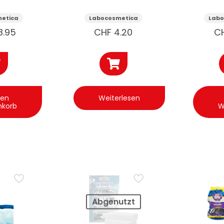
ungstuch
Mikrofasertuch
Mikr
 Stk
Auto
Au
etica
Labocosmetica
Labo
Mehrzweck
Polie
8.95
CHF
4.20
C
den
Weiterlesen
nkorb
W
Abgenutzt