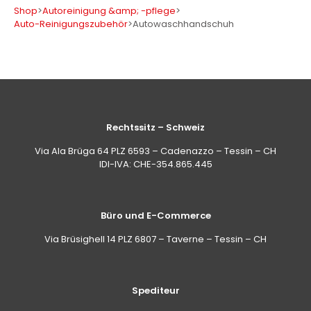
Shop
>
Autoreinigung &amp; -pflege
>
Auto-Reinigungszubehör
>
Autowaschhandschuh
Rechtssitz – Schweiz
Via Ala Brüga 64 PLZ 6593 – Cadenazzo – Tessin – CH
IDI-IVA: CHE-354.865.445
Büro und E-Commerce
Via Brüsighell 14 PLZ 6807 – Taverne – Tessin – CH
Spediteur