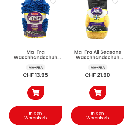
Autoreinigung & -pflege
Auto-Applikator
Auto-Eimer & Behälter
Auto-Glasreinigungszubehör
Auto-Reinigungszubehör
Auto-Tücher & Schwämme
Autobürste
Autowaschhandschuh
Flaschen & Sprühflaschen Auto
Ma-Fra
Ma-Fra All Seasons
Waschhandschuh
Waschhandschuh
Auto Mikrofaser
Auto Mikrofaser 1 Stk
Preis
Double Face 1 Stk
MA-FRA
MA-FRA
CHF
13.95
CHF
21.90
Anwenden
✕
Alle Filter zurücksetzen
In den
In den
Warenkorb
Warenkorb