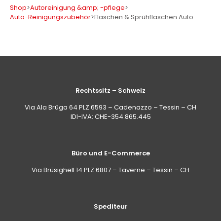
Shop
>
Autoreinigung &amp; -pflege
>
Auto-Reinigungszubehör
>
Flaschen & Sprühflaschen Auto
Rechtssitz – Schweiz
Via Ala Brüga 64 PLZ 6593 – Cadenazzo – Tessin – CH
IDI-IVA: CHE-354.865.445
Büro und E-Commerce
Via Brüsighell 14 PLZ 6807 – Taverne – Tessin – CH
Spediteur