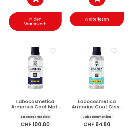
In den
Weiterlesen
Warenkorb
Labocosmetica
Labocosmetica
Armorius Coat Matt
Armorius Coat Gloss
Nano-Keramik-
Nanokeramik-
Versiegelung Auto
Versiegelung Auto
Labocosmetica
Labocosmetica
matt 50 ml
Gloss 50 ml
CHF
100.80
CHF
94.80