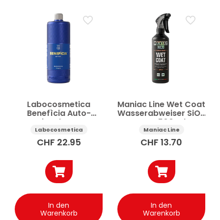
Labocosmetica
Maniac Line Wet Coat
Benefìcia Auto-
Wasserabweiser SiO2
Versiegelung Wet
Auto 500 ml
Coat schnelle
Labocosmetica
Maniac Line
Aktivierung 1 l
CHF
22.95
CHF
13.70
In den
In den
Warenkorb
Warenkorb