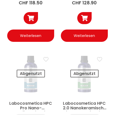
ml
CHF
118.50
CHF
128.90
Weiterlesen
Weiterlesen
Abgenutzt
Abgenutzt
Labocosmetica HPC
Labocosmetica HPC
Pro Nano-
2.0 Nanokeramische
Keramikversiegelung
Fahrzeugversiegelung