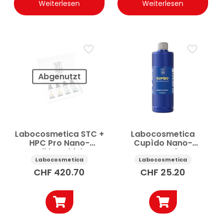
Weiterlesen
Weiterlesen
Abgenutzt
Labocosmetica STC +
Labocosmetica
HPC Pro Nano-
Cupìdo Nano-
Keramikbeschichtung
Komposit-
Auto Kit 2×50 ml
Versiegelung Auto
Labocosmetica
Labocosmetica
500 ml
CHF
420.70
CHF
25.20