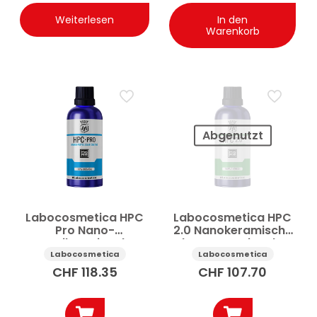
Weiterlesen
In den
Warenkorb
Abgenutzt
Labocosmetica HPC
Labocosmetica HPC
Pro Nano-
2.0 Nanokeramische
Keramikversiegelung
Fahrzeugversiegelung
Auto 50 ml
50 ml
Labocosmetica
Labocosmetica
CHF
118.35
CHF
107.70