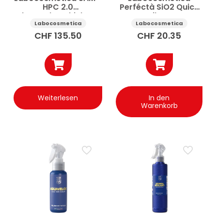
HPC 2.0
Perféctà SiO2 Quick
Fahrzeugbeschichtung
Detailer Auto
Monolayer Kit 30 ml
Keramik SiO2 500 ml
Labocosmetica
Labocosmetica
CHF
135.50
CHF
20.35
Weiterlesen
In den
Warenkorb