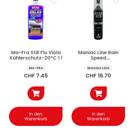
Autoreinigung & -pflege
Auspuffreinigung
Auto-Schutzbehandlung
Autopflege & Wartung
Autowachs & Politur
Pflege für Kunststoff & Gummi
Schmiermittel fürs Auto
Preis
Ma-Fra Still Flu Viola
Maniac Line Rain
Kühlerschutz-20°C 1 l
Speed
Wasserabweiser
Windschutzscheibe
Anwenden
MA-FRA
Maniac Line
100 ml
CHF
7.45
CHF
16.70
✕
Alle Filter zurücksetzen
In den
In den
Warenkorb
Warenkorb