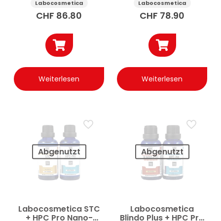
Auto 30 ml
30 ml
Labocosmetica
Labocosmetica
CHF
86.80
CHF
78.90
Weiterlesen
Weiterlesen
Abgenutzt
Abgenutzt
Labocosmetica STC
Labocosmetica
+ HPC Pro Nano-
Blindo Plus + HPC Pro