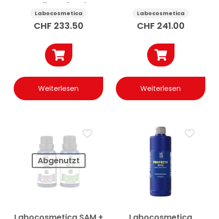
Keramikversiegelung
Nano-
Auto Kit 50 ml
Keramikbeschichtung
Labocosmetica
Labocosmetica
Auto Kit 30 ml
CHF
233.50
CHF
241.00
Weiterlesen
Weiterlesen
Abgenutzt
Labocosmetica SAM +
Labocosmetica