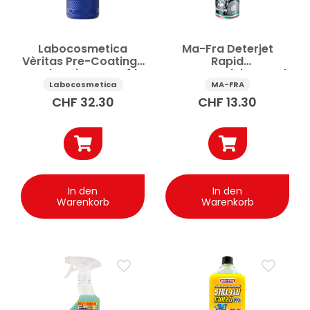
Labocosmetica
Ma-Fra Deterjet
Vèritas Pre-Coating-
Rapid
Vorbereiter Auto 1 l
Bremsenreiniger und
Teilereiniger 500 ml
Labocosmetica
MA-FRA
CHF
32.30
CHF
13.30
In den
In den
Warenkorb
Warenkorb