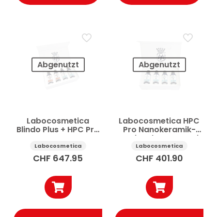
Abgenutzt
Abgenutzt
Labocosmetica
Labocosmetica HPC
Blindo Plus + HPC Pro
Pro Nanokeramik-
Nano-
Versiegelung Auto Kit
Keramikversiegelung
4 Stk 50 ml
Labocosmetica
Labocosmetica
Auto Kit 2×50 ml
CHF
647.95
CHF
401.90