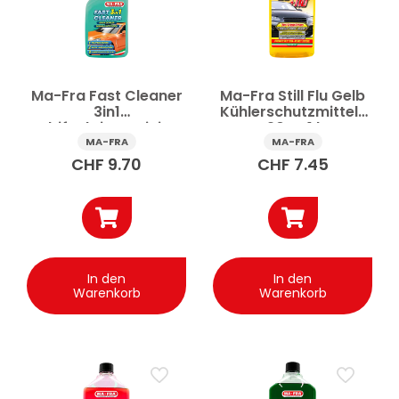
Ma-Fra Fast Cleaner
Ma-Fra Still Flu Gelb
3in1
Kühlerschutzmittel-
Multifunktionsreiniger
20°C 1 l
Auto 500 ml
MA-FRA
MA-FRA
CHF
9.70
CHF
7.45
In den
In den
Warenkorb
Warenkorb