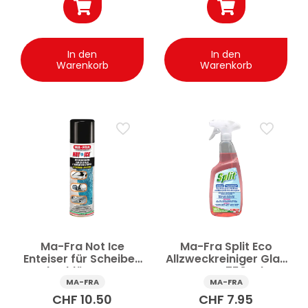
In den
In den
Warenkorb
Warenkorb
Ma-Fra Not Ice
Ma-Fra Split Eco
Enteiser für Scheiben
Allzweckreiniger Glas
und Schlösser Auto
Spray 750 ml
300 ml
MA-FRA
MA-FRA
CHF
10.50
CHF
7.95