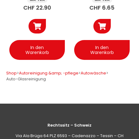
CHF
22.90
CHF
6.65
In den
In den
Warenkorb
Warenkorb
Shop
>
Autoreinigung &amp; -pflege
>
Autowäsche
>
Auto-Glasreinigung
Rechtssitz – Schweiz
Via Ala Brüga 64 PLZ 6593 – Cadenazzo – Tessin – CH