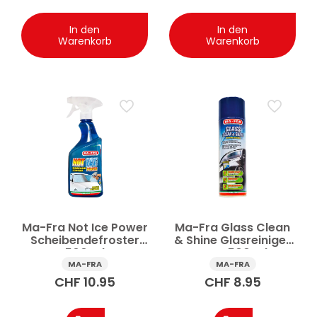
In den
In den
Warenkorb
Warenkorb
Ma-Fra Not Ice Power
Ma-Fra Glass Clean
Scheibendefroster
& Shine Glasreiniger
500 ml
Auto 500 ml
MA-FRA
MA-FRA
CHF
10.95
CHF
8.95