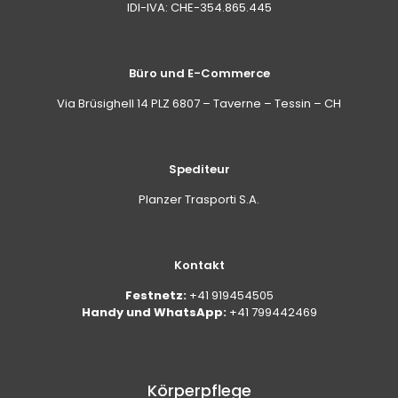
IDI-IVA: CHE-354.865.445
Büro und E-Commerce
Via Brüsighell 14 PLZ 6807 – Taverne – Tessin – CH
Spediteur
Planzer Trasporti S.A.
Kontakt
Festnetz:
+41 919454505
Handy und WhatsApp:
+41 799442469
Körperpflege