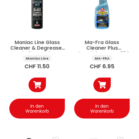
Auto-Pflegesets
Auto-Vorwäsche
Autoshampoo
Autowäsche
Felgenreinigung
Karosserie-Reinigung
Mehr anzeigen
Maniac Line Glass
Ma-Fra Glass
Cleaner & Degreaser
Cleaner Plus
Preis
Scheibenreiniger
Glasreiniger Auto 750
Auto 500 ml
ml
Maniac Line
MA-FRA
CHF
11.50
CHF
6.95
Anwenden
✕
Alle Filter zurücksetzen
In den
In den
Warenkorb
Warenkorb