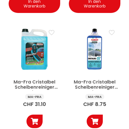
In den
In den
Warenkorb
Warenkorb
Ma-Fra Cristalbel
Ma-Fra Cristalbel
Scheibenreiniger
Scheibenreiniger
Frostschutz Auto
Frostschutz Auto
-20°C 5 l
-20°C 1 l
MA-FRA
MA-FRA
CHF
31.10
CHF
8.75