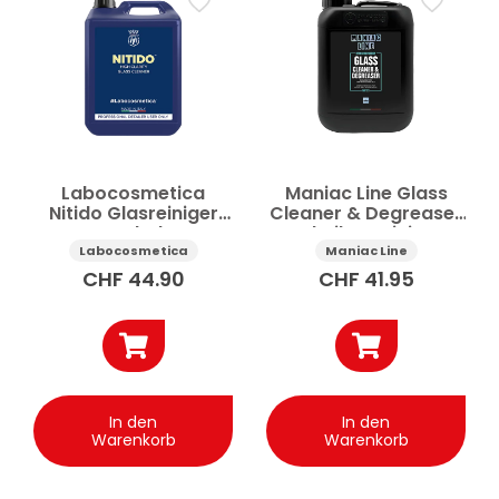
Labocosmetica
Maniac Line Glass
Nitido Glasreiniger
Cleaner & Degreaser
Auto hohe
Scheibenreiniger
Transparenz 4.5 l
Auto 5 l
Labocosmetica
Maniac Line
CHF
44.90
CHF
41.95
In den
In den
Warenkorb
Warenkorb