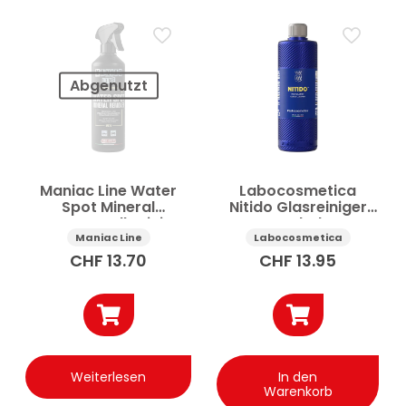
Abgenutzt
Maniac Line Water
Labocosmetica
Spot Mineral
Nitido Glasreiniger
Remover Kalkreiniger
Auto hohe
Auto 500 ml
Transparenz 500 ml
Maniac Line
Labocosmetica
CHF
13.70
CHF
13.95
Weiterlesen
In den
Warenkorb