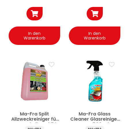
In den
In den
Warenkorb
Warenkorb
Ma-Fra Split
Ma-Fra Glass
Allzweckreiniger für
Cleaner Glasreiniger
Autoscheiben 4.5 l
Auto 500 ml
MA-FRA
MA-FRA