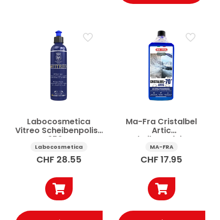
Labocosmetica
Ma-Fra Cristalbel
Vitreo Scheibenpolish
Artic
250 g
Scheibenreiniger
Frostschutz -70°C 1 l
Labocosmetica
MA-FRA
CHF
28.55
CHF
17.95