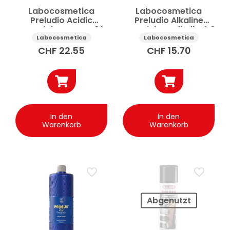
Labocosmetica
Labocosmetica
Preludio Acidic
Preludio Alkaline
Vorreiniger sauer 1 l
Vorreiniger alkalisch 1
l
Labocosmetica
Labocosmetica
CHF
22.55
CHF
15.70
In den
In den
Warenkorb
Warenkorb
Abgenutzt