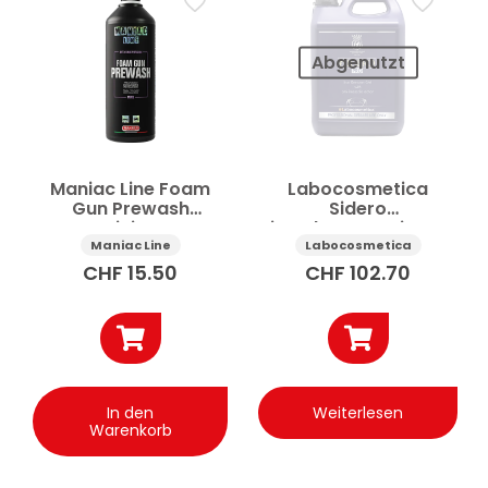
Abgenutzt
Maniac Line Foam
Labocosmetica
Gun Prewash
Sidero
Aussenreinigung Auto
Eisendecontaminator
1 l
Auto mit
Maniac Line
Labocosmetica
Kalkreiniger-Wirkung
CHF
15.50
CHF
102.70
4.5 l
In den
Weiterlesen
Warenkorb