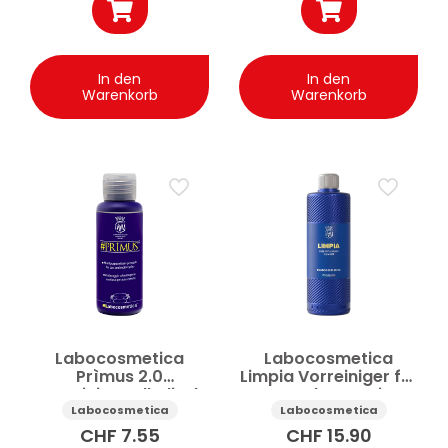
In den
In den
Warenkorb
Warenkorb
Labocosmetica
Labocosmetica
Prìmus 2.0
Limpia Vorreiniger für
Vorreiniger alkalisch
PPF und Wrapping
100 ml
500 ml
Labocosmetica
Labocosmetica
CHF
7.55
CHF
15.90