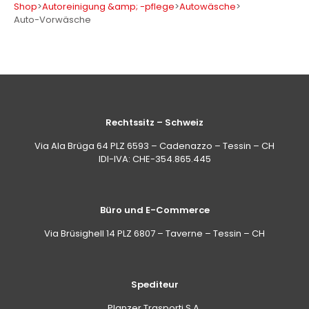
Shop
>
Autoreinigung &amp; -pflege
>
Autowäsche
>
Auto-Vorwäsche
Rechtssitz – Schweiz
Via Ala Brüga 64 PLZ 6593 – Cadenazzo – Tessin – CH
IDI-IVA: CHE-354.865.445
Büro und E-Commerce
Via Brüsighell 14 PLZ 6807 – Taverne – Tessin – CH
Spediteur
Planzer Trasporti S.A.