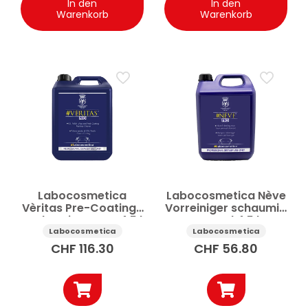
In den
In den
Warenkorb
Warenkorb
Labocosmetica
Labocosmetica Nève
Vèritas Pre-Coating-
Vorreiniger schaumig
Vorbereiter Auto 4.5 l
neutral 4.5 l
Labocosmetica
Labocosmetica
CHF
116.30
CHF
56.80