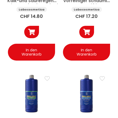
Kalk-und Säureregen-
Vorreiniger schaumig
Dekontaminationsmittel
neutral 1 l
Auto 250 ml
Labocosmetica
Labocosmetica
CHF
14.80
CHF
17.20
In den
In den
Warenkorb
Warenkorb