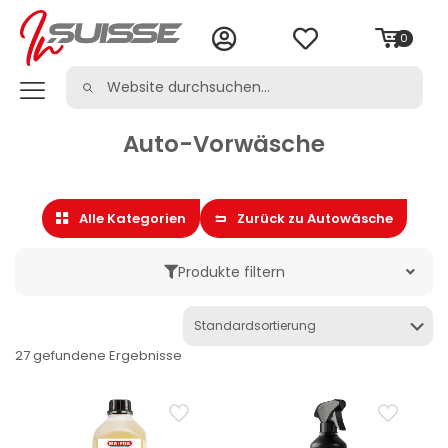
0
Auto-Vorwäsche
Alle Kategorien
Zurück zu Autowäsche
Produkte filtern
Marke
27 gefundene Ergebnisse
Kategorie
Autoreinigung & -pflege
Auto-Entfetter
Auto-Glasreinigung
Auto-Mehrzweckreiniger