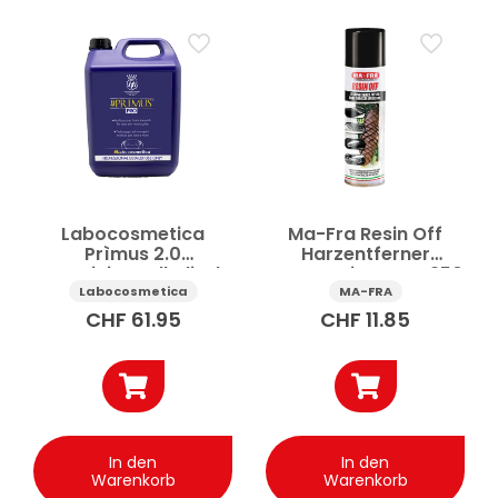
Labocosmetica
Ma-Fra Resin Off
Prìmus 2.0
Harzentferner
Vorreiniger alkalisch
Karosserie Spray 250
4.5 l
ml
Labocosmetica
MA-FRA
CHF
61.95
CHF
11.85
In den
In den
Warenkorb
Warenkorb