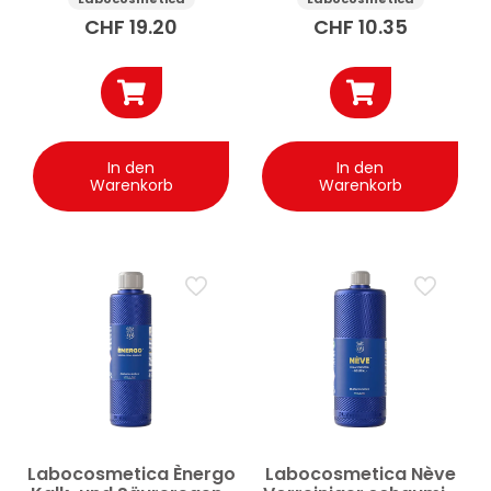
professionell 1 l
CHF
19.20
CHF
10.35
In den
In den
Warenkorb
Warenkorb
Labocosmetica Ènergo
Labocosmetica Nève