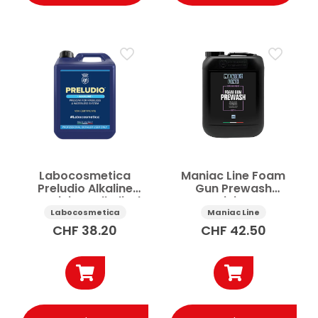
Labocosmetica
Maniac Line Foam
Preludio Alkaline
Gun Prewash
Vorreiniger alkalisch
Aussenreinigung Auto
4.5 l
5 l
Labocosmetica
Maniac Line
CHF
38.20
CHF
42.50