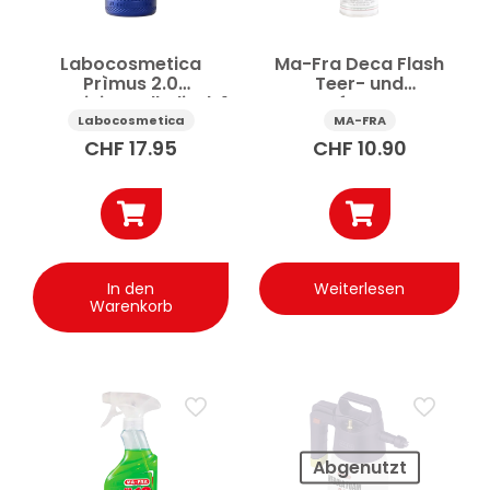
Labocosmetica
Ma-Fra Deca Flash
Prìmus 2.0
Teer- und
Vorreiniger alkalisch 1
Harzentferner Spray
l
250 ml
Labocosmetica
MA-FRA
CHF
17.95
CHF
10.90
In den
Weiterlesen
Warenkorb
Abgenutzt