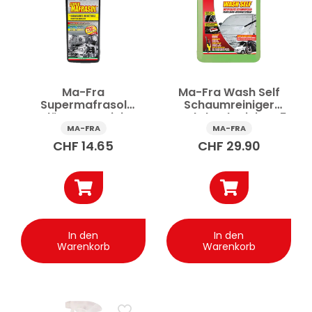
Ma-Fra
Ma-Fra Wash Self
Supermafrasol
Schaumreiniger
Fettlöser Vorreiniger
Hochdruckreiniger 5
Auto 900 ml
kg
MA-FRA
MA-FRA
CHF
14.65
CHF
29.90
In den
In den
Warenkorb
Warenkorb