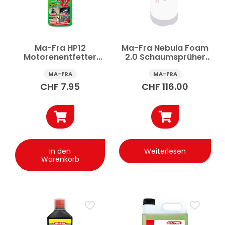
Ma-Fra HP12
Ma-Fra Nebula Foam
Motorenentfetter
2.0 Schaumsprüher
Auto 500 ml
Auto 1.25 l
MA-FRA
MA-FRA
CHF
7.95
CHF
116.00
In den
Weiterlesen
Warenkorb