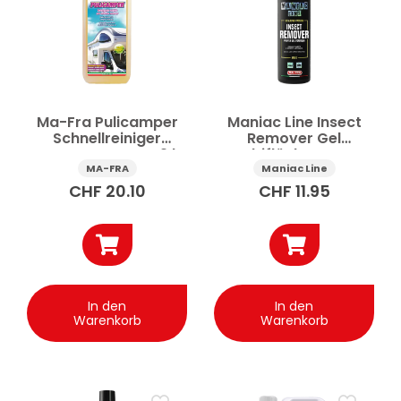
Auto-Pflegesets
Auto-Vorwäsche
Autoshampoo
Autowäsche
Felgenreinigung
Karosserie-Reinigung
Mehr anzeigen
Ma-Fra Pulicamper
Maniac Line Insect
Schnellreiniger
Remover Gel
Preis
Aussen Camper 2 l
Multiflächen Auto
500 ml
MA-FRA
Maniac Line
CHF
20.10
CHF
11.95
Anwenden
✕
Alle Filter zurücksetzen
In den
In den
Warenkorb
Warenkorb