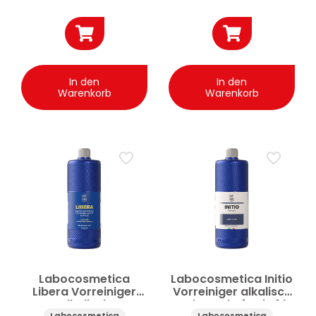
In den
In den
Warenkorb
Warenkorb
Labocosmetica
Labocosmetica Initio
Libera Vorreiniger
Vorreiniger alkalisch
alkalisch
gebrauchsfertig 1 l
Labocosmetica
Labocosmetica