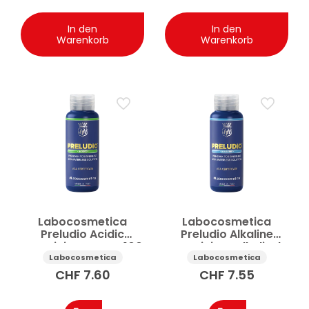
In den
In den
Warenkorb
Warenkorb
Labocosmetica
Labocosmetica
Preludio Acidic
Preludio Alkaline
Vorreiniger sauer 100
Vorreiniger alkalisch
ml
100 ml
Labocosmetica
Labocosmetica
CHF
7.60
CHF
7.55