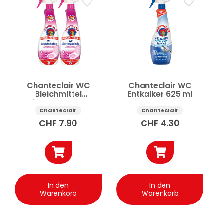
Haushaltsreinigung & -pflege
Bad & WC Reinigung
Badreiniger
Entkalker
WC-Reiniger
Preis
Anwenden
Chanteclair WC
Chanteclair WC
Bleichmittel
Entkalker 625 ml
Aktivschaum 2×625
✕
Alle Filter zurücksetzen
ml
Chanteclair
Chanteclair
CHF
7.90
CHF
4.30
In den
In den
Warenkorb
Warenkorb