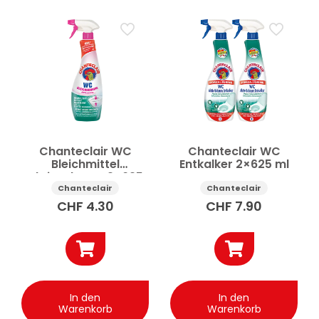
Chanteclair WC
Chanteclair WC
Bleichmittel
Entkalker 2×625 ml
Aktivschaum 2×625
ml
Chanteclair
Chanteclair
CHF
4.30
CHF
7.90
In den
In den
Warenkorb
Warenkorb