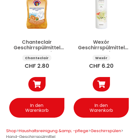
Hand-Geschirrspülmittel
Preis
Chanteclair
Wexór
Anwenden
Geschirrspülmittel
Geschirrspülmittel
Orange und
Konzentrat Limette
Mandarine 500 ml
und Grapefruit 750
Chanteclair
Wexór
✕
Alle Filter zurücksetzen
ml
CHF
2.80
CHF
6.20
In den
In den
Warenkorb
Warenkorb
Shop
>
Haushaltsreinigung &amp; -pflege
>
Geschirrspülen
>
Hand-Geschirrspülmittel