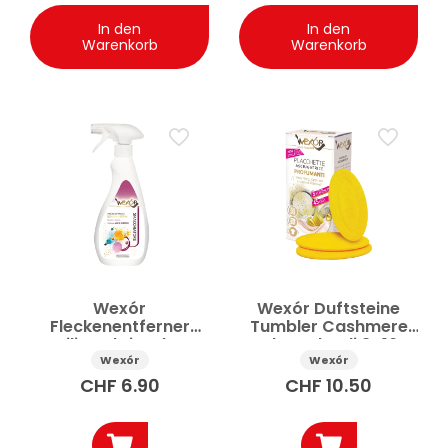
In den
In den
Warenkorb
Warenkorb
Wexór
Wexór Duftsteine
Fleckenentferner
Tumbler Cashmere
Textilien Aktivschaum
und Patchouli 3×16 g
Spray 750 ml
Wexór
Wexór
CHF
6.90
CHF
10.50