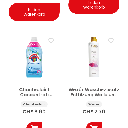
In den
Warenkorb
In den
Warenkorb
Chanteclair I
Wexór Wäschezusatz
Concentrati
Entfilzung Wolle und
Weichspüler Meersalz
Kaschmir 750 ml
und Lotusblüte 1.8 l
Chanteclair
Wexór
CHF
8.60
CHF
7.70