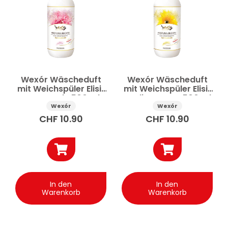
Wexór Wäscheduft
Wexór Wäscheduft
mit Weichspüler Elisir
mit Weichspüler Elisir
Provenzale 500 ml
Mediterraneo 500 ml
Wexór
Wexór
CHF
10.90
CHF
10.90
In den
In den
Warenkorb
Warenkorb