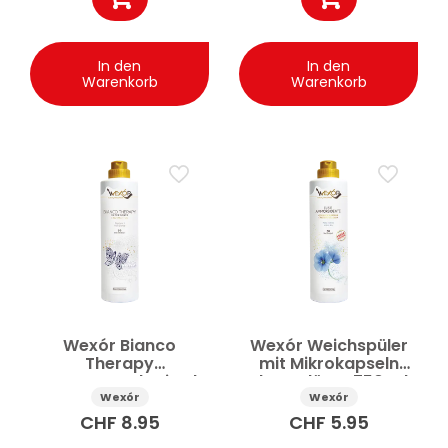
In den
In den
Warenkorb
Warenkorb
Wexór Bianco
Wexór Weichspüler
Therapy
mit Mikrokapseln
Enzymwaschmittel
Blaue Blüten 750 ml
750 ml
Wexór
Wexór
CHF
8.95
CHF
5.95