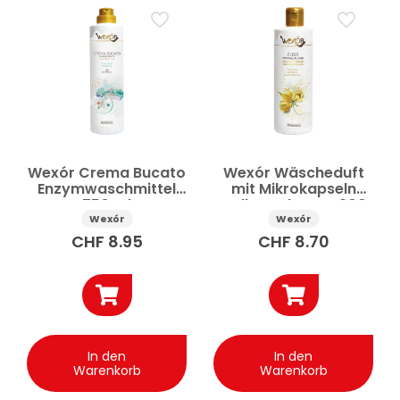
Wexór Crema Bucato
Wexór Wäscheduft
Enzymwaschmittel
mit Mikrokapseln
750 ml
Gelb Cashmere 200
ml
Wexór
Wexór
CHF
8.95
CHF
8.70
In den
In den
Warenkorb
Warenkorb