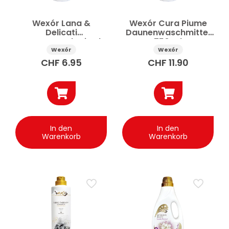
Wexór Lana &
Wexór Cura Piume
Delicati
Daunenwaschmittel
Enzymwaschmittel
750 ml
750 ml
Wexór
Wexór
CHF
6.95
CHF
11.90
In den
In den
Warenkorb
Warenkorb