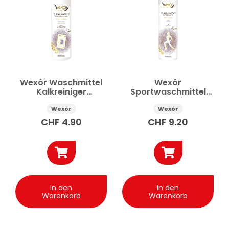
Wexór Waschmittel
Wexór
Kalkreiniger
Sportwaschmittel
Geruchsentferner
Geruchsentferner
molekulare
molekulare
Wexór
Wexór
Technologie 235 ml
Technologie 750 ml
CHF
4.90
CHF
9.20
In den
In den
Warenkorb
Warenkorb