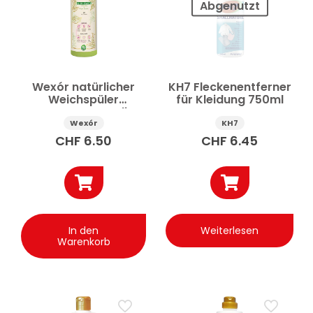
Abgenutzt
Wexór natürlicher
KH7 Fleckenentferner
Weichspüler
für Kleidung 750ml
Konzentrat Foglia
d’Oro 750 ml
Wexór
KH7
CHF
6.50
CHF
6.45
In den
Weiterlesen
Warenkorb