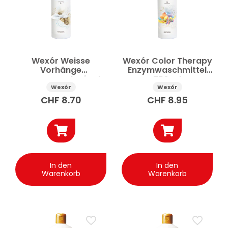
Wexór Weisse
Wexór Color Therapy
Vorhänge
Enzymwaschmittel
Enzymwaschmittel
750 ml
750 ml
Wexór
Wexór
CHF
8.70
CHF
8.95
In den
In den
Warenkorb
Warenkorb