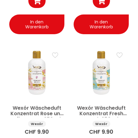
In den
In den
Warenkorb
Warenkorb
Wexór Wäscheduft
Wexór Wäscheduft
Konzentrat Rose und
Konzentrat Fresh
Pfingstrose 250 ml
Touch 250 ml
Wexór
Wexór
CHF
9.90
CHF
9.90