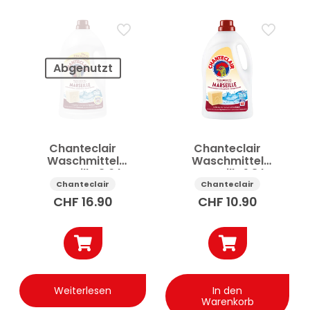
Kategorie
Haushaltsreinigung & -pflege
Allzweckreiniger
Bad & WC Reinigung
Badreiniger
Bodenreiniger
Bodenreinigung
Bodenwachs
Entkalker
Abgenutzt
Fettlöser
Fleckentferner
Mehr anzeigen
Preis
Chanteclair
Chanteclair
Waschmittel
Waschmittel
Marseille 3.6 l
Marseille 1.8 l
Chanteclair
Chanteclair
Anwenden
CHF
16.90
CHF
10.90
✕
Alle Filter zurücksetzen
Weiterlesen
In den
Warenkorb