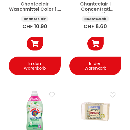
Chanteclair
Chanteclair I
Waschmittel Color 1.8
Concentrati
l
Weichspüler
Orangenblüte und
Chanteclair
Chanteclair
Narzisse 1.8 l
CHF
10.90
CHF
8.60
In den
In den
Warenkorb
Warenkorb