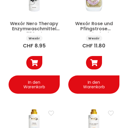
Wexór Nero Therapy
Wexór Rose und
Enzymwaschmittel
Pfingstrose
750 ml
Waschmittel
Konzentrat 1.5 l
Wexór
Wexór
CHF
8.95
CHF
11.80
In den
In den
Warenkorb
Warenkorb