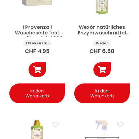
I Provenzali
Wexór natürliches
Wascheseife fest
Enzymwaschmittel
Marseille Würfel 300
Konzentrat Foglia
g
d’Oro 750 ml
I Provenzali
Wexór
CHF
4.95
CHF
6.50
In den
In den
Warenkorb
Warenkorb