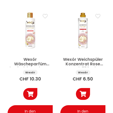
Wexór
Wexór Weichspüler
Wäscheparfüm
Konzentrat Rose
hygienisierend Rose
Musk 750 ml
Musk 235 ml
Wexór
Wexór
CHF
10.30
CHF
6.50
In den
In den