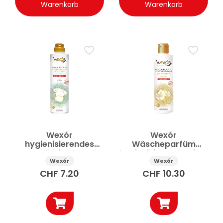
Warenkorb
Warenkorb
Wexór
Wexór
hygienisierendes
Wäscheparfüm
Waschmittel Gran
hygienisierend Opium
Bucato 750 ml
Flower 235 ml
Wexór
Wexór
CHF
7.20
CHF
10.30