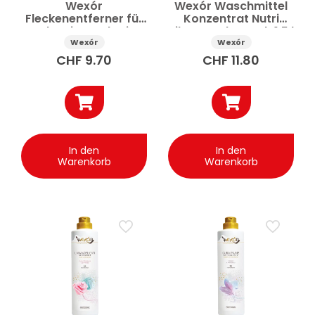
Wexór
Wexór Waschmittel
Fleckenentferner für
Konzentrat Nutri
Schweiss und Urin
Fibra Fresh Touch 1.5 l
Spray 400 ml
Wexór
Wexór
CHF
9.70
CHF
11.80
In den
In den
Warenkorb
Warenkorb