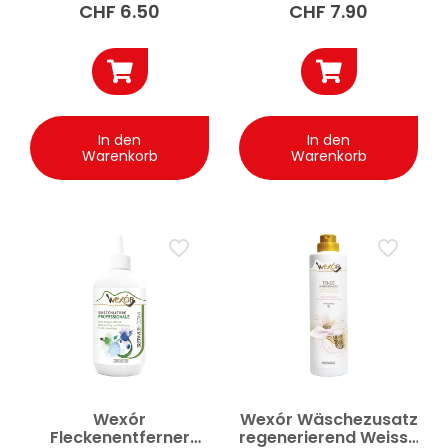
CHF
6.50
CHF
7.90
In den
In den
Warenkorb
Warenkorb
Wexór
Wexór Wäschezusatz
Fleckenentferner
regenerierend Weisse