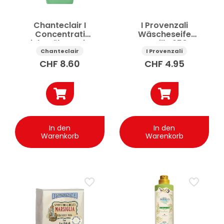
Chanteclair I
I Provenzali
Concentrati
Wäscheseife
Weichspüler Weisser
Marseille 250 g
Moschus 1.8 l
Chanteclair
I Provenzali
CHF
8.60
CHF
4.95
In den
In den
Warenkorb
Warenkorb