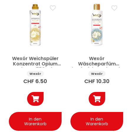
Wexór Weichspüler
Wexór
Konzentrat Opium
Wäscheparfüm
Flower 750 ml
hygienisierend Fresh
Laundry 235 ml
Wexór
Wexór
CHF
6.50
CHF
10.30
In den
In den
Warenkorb
Warenkorb