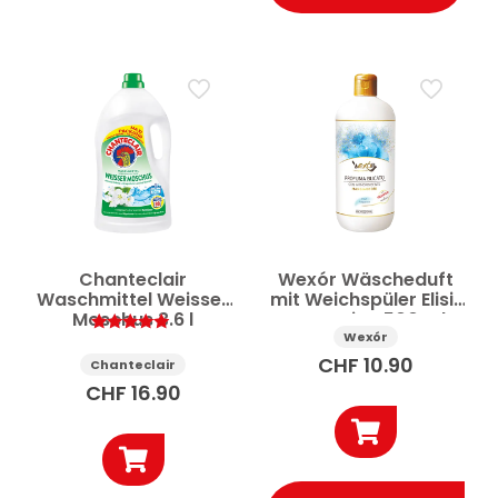
Chanteclair
Wexór Wäscheduft
Waschmittel Weisser
mit Weichspüler Elisir
Moschus 3.6 l
Acquatico 500 ml
Wexór
Bewertet
mit
CHF
10.90
Chanteclair
5.00
von 5
CHF
16.90