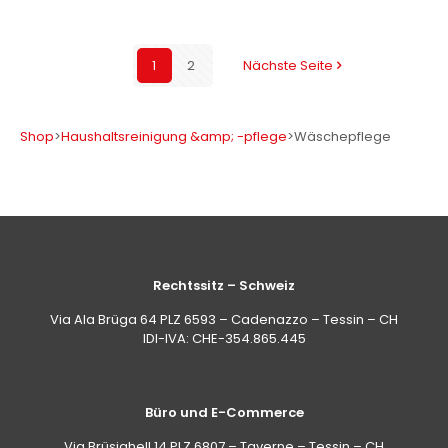
1
2
Nächste Seite
Shop
>
Haushaltsreinigung &amp; -pflege
>
Wäschepflege
Rechtssitz – Schweiz
Via Ala Brüga 64 PLZ 6593 – Cadenazzo – Tessin – CH
IDI-IVA: CHE-354.865.445
Büro und E-Commerce
Via Brüsighell 14 PLZ 6807 – Taverne – Tessin – CH