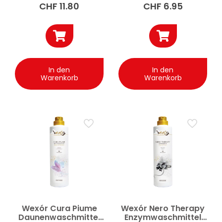
CHF
11.80
CHF
6.95
In den
In den
Warenkorb
Warenkorb
Wexór Cura Piume
Wexór Nero Therapy
Daunenwaschmittel
Enzymwaschmittel