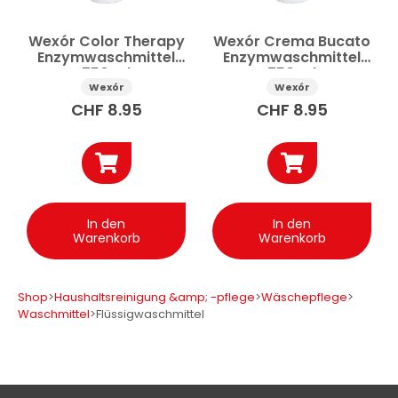
Wexór Color Therapy
Wexór Crema Bucato
Enzymwaschmittel
Enzymwaschmittel
750 ml
750 ml
Wexór
Wexór
CHF
8.95
CHF
8.95
In den
In den
Warenkorb
Warenkorb
Shop
>
Haushaltsreinigung &amp; -pflege
>
Wäschepflege
>
Waschmittel
>
Flüssigwaschmittel