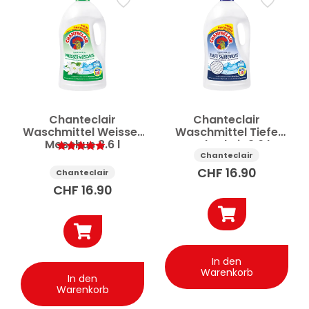
Chanteclair
Chanteclair
Waschmittel Weisser
Waschmittel Tiefe
Moschus 3.6 l
Sauberkeit 3.6 l
Chanteclair
Bewertet
mit
CHF
16.90
Chanteclair
5.00
von 5
CHF
16.90
In den
Warenkorb
In den
Warenkorb