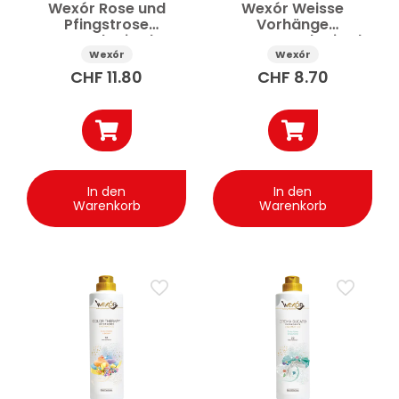
Wexór Rose und
Wexór Weisse
Pfingstrose
Vorhänge
Waschmittel
Enzymwaschmittel
Konzentrat 1.5 l
750 ml
Wexór
Wexór
CHF
11.80
CHF
8.70
In den
In den
Warenkorb
Warenkorb