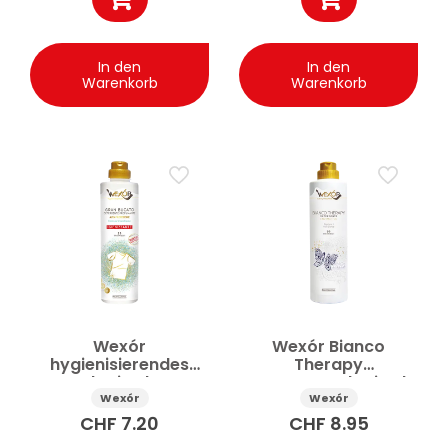
In den
In den
Warenkorb
Warenkorb
Wexór
Wexór Bianco
hygienisierendes
Therapy
Waschmittel Gran
Enzymwaschmittel
Bucato 750 ml
750 ml
Wexór
Wexór
CHF
7.20
CHF
8.95