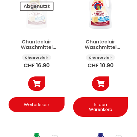
Abgenutzt
Preis
Anwenden
Chanteclair
Chanteclair
Waschmittel
Waschmittel
Marseille 3.6 l
Marseille 1.8 l
✕
Alle Filter zurücksetzen
Chanteclair
Chanteclair
CHF
16.90
CHF
10.90
Weiterlesen
In den
Warenkorb