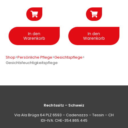
In den
In den
Warenkorb
Warenkorb
Shop
>
Persönliche Pflege
>
Gesichtspflege
>
Gesichtsfeuchtigkeitspflege
Rechtssitz – Schweiz
Via Ala Brüga 64 PLZ 6593 – Cadenazzo – Tessin – CH
IDI-IVA: CHE-354.865.445