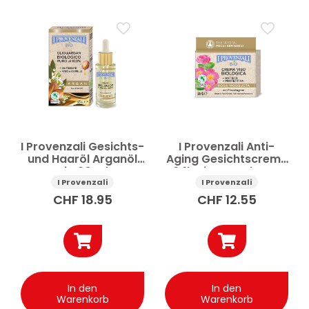
I Provenzali Gesichts-
I Provenzali Anti-
und Haaröl Arganöl
Aging Gesichtscreme
Bio 30 ml
24h Bio-Hagebutte
50 ml
I Provenzali
I Provenzali
CHF
18.95
CHF
12.55
In den
In den
Warenkorb
Warenkorb