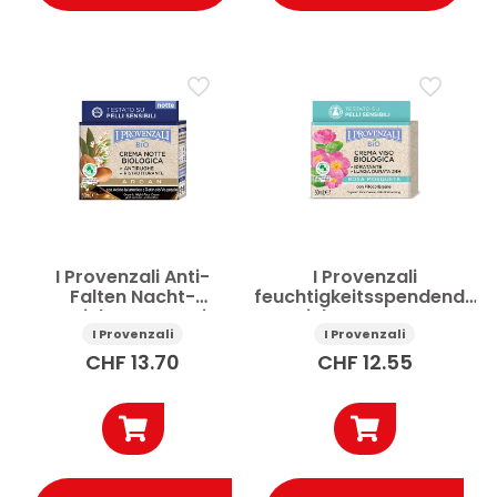
I Provenzali Anti-
I Provenzali
Falten Nacht-
feuchtigkeitsspendende
Gesichtscreme Bio
Gesichtscreme Rosa
Arganöl 50 ml
Mosqueta Biologica 50
I Provenzali
I Provenzali
ml
CHF
13.70
CHF
12.55