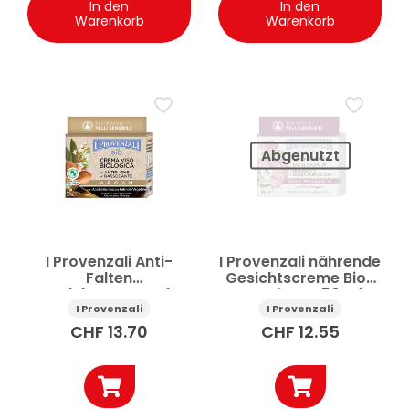
In den
In den
Warenkorb
Warenkorb
Abgenutzt
I Provenzali Anti-
I Provenzali nährende
Falten
Gesichtscreme Bio-
Gesichtscreme Bio
Hagebutte 50 ml
Arganöl 50 ml
I Provenzali
I Provenzali
CHF
13.70
CHF
12.55