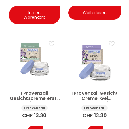
In den
Weiterlesen
Warenkorb
I Provenzali
I Provenzali Gesicht
Gesichtscreme erste
Creme-Gel
Falten Bio-Lavendel
beruhigend Bio-
50 ml
Lavendel 50 ml
I Provenzali
I Provenzali
CHF
13.30
CHF
13.30