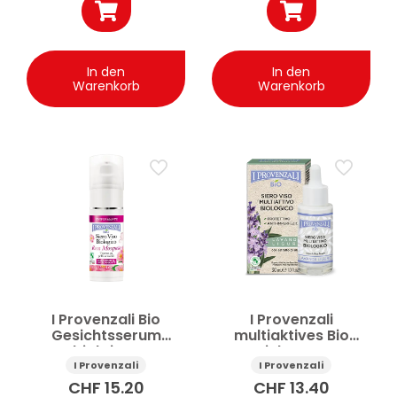
In den
In den
Warenkorb
Warenkorb
I Provenzali Bio
I Provenzali
Gesichtsserum
multiaktives Bio
multiaktiv Rosa
Gesichtsserum
Mosqueta 30 ml
Ligurischer Lavendel
I Provenzali
I Provenzali
30 ml
CHF
15.20
CHF
13.40