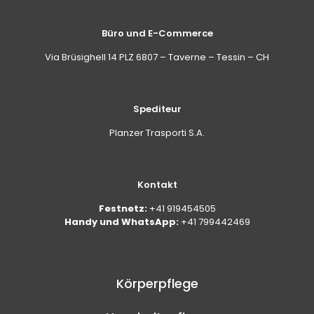
Büro und E-Commerce
Via Brüsighell 14 PLZ 6807 – Taverne – Tessin – CH
Spediteur
Planzer Trasporti S.A.
Kontakt
Festnetz:
+41 919454505
Handy und WhatsApp:
+41 799442469
Körperpflege