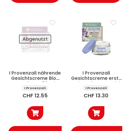
Abgenutzt
I Provenzali nährende
I Provenzali
Gesichtscreme Bio-
Gesichtscreme erste
Hagebutte 50 ml
Falten Bio-Lavendel
50 ml
I Provenzali
I Provenzali
CHF
12.55
CHF
13.30