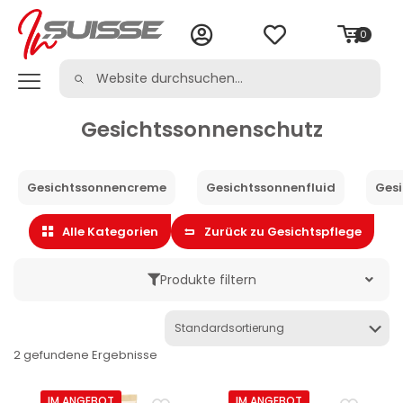
0
Gesichtssonnenschutz
Gesichtssonnencreme
Gesichtssonnenfluid
Ges
Alle Kategorien
Zurück zu Gesichtspflege
Produkte filtern
Marke
2 gefundene Ergebnisse
Kategorie
IM ANGEBOT
IM ANGEBOT