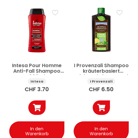
Intesa Pour Homme
I Provenzali Shampoo
Anti-Fall Shampoo
kräuterbasiert
300ml
reinigend Zitrone und
Brennnessel 250 ml
Intesa
I Provenzali
CHF
3.70
CHF
6.50
In den
In den
Warenkorb
Warenkorb