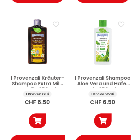
I Provenzali Kräuter-
I Provenzali Shampoo
Shampoo Extra Mild
Aloe Vera und Hafer
Kamille 250 ml
Bio 250 ml
I Provenzali
I Provenzali
CHF
6.50
CHF
6.50