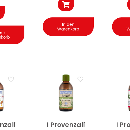
In den
Warenkorb
W
den
nkorb
nzali
I Provenzali
I Pr