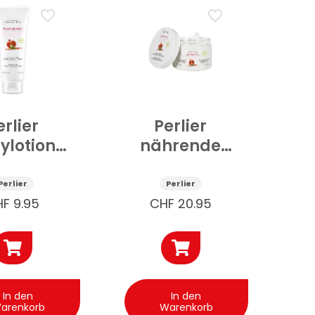
erlier
Perlier
ylotion
nährende
htigkeitsspendend
Bodylotion
atapfel
Granatapfel
Perlier
Perlier
50 ml
300 ml
HF
9.95
CHF
20.95
In den
In den
arenkorb
Warenkorb