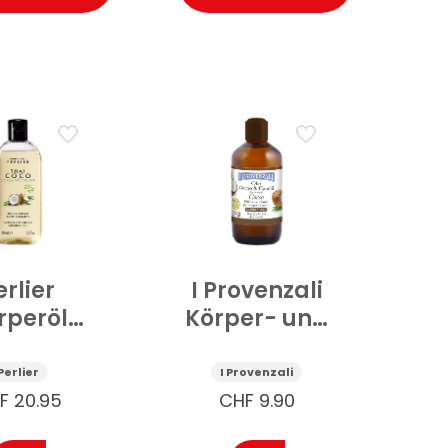
erlier
I Provenzali
rperöl
Körper- und
uper
Haaröl Kokos
htigkeitsspendend
200 ml
Perlier
I Provenzali
i-Kokos
F
20.95
CHF
9.90
50 ml