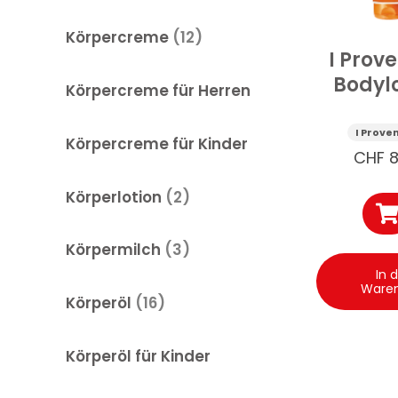
Körpercreme
(12)
I Prove
Bodyl
Körpercreme für Herren
feuchti
Süs
I Prove
Körpercreme für Kinder
Mandel
CHF
8
m
Körperlotion
(2)
Körpermilch
(3)
In 
Ware
Körperöl
(16)
Körperöl für Kinder