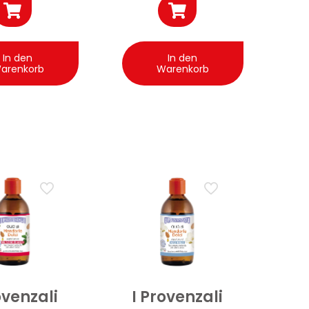
In den
In den
arenkorb
Warenkorb
ovenzali
I Provenzali