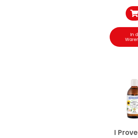
In 
Ware
I Prove