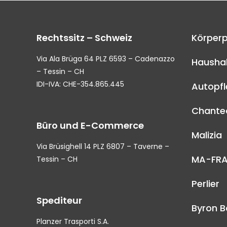
Rechtssitz – Schweiz
Körperp
Via Ala Brüga 64 PLZ 6593 – Cadenazzo
Haushal
– Tessin – CH
IDI-IVA: CHE-354.865.445
Autopf
Chantec
Büro und E-Commerce
Malizia
Via Brüsighell 14 PLZ 6807 – Taverne –
MA-FR
Tessin – CH
Perlier
Spediteur
Byron B
Planzer Trasporti S.A.