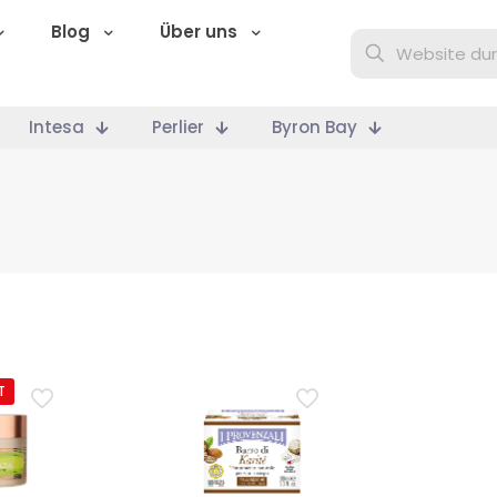
Blog
Über uns
Intesa
Perlier
Byron Bay
T