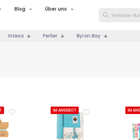
Blog
Über uns
Intesa
Perlier
Byron Bay
T
IM ANGEBOT
IM AN