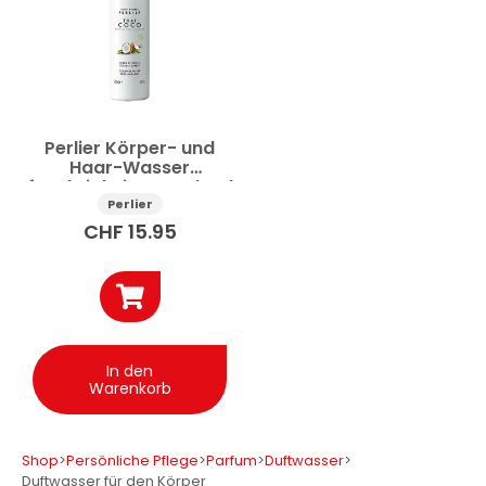
Preis
Anwenden
Perlier Körper- und
Haar-Wasser
feuchtigkeitsspendend
✕
Alle Filter zurücksetzen
Thai-Kokos 200 ml
Perlier
CHF
15.95
In den
Warenkorb
Shop
>
Persönliche Pflege
>
Parfum
>
Duftwasser
>
Duftwasser für den Körper