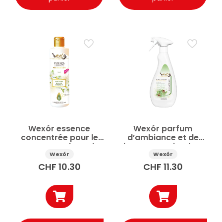
Wexór essence
Wexór parfum
concentrée pour le
d’ambiance et de
nettoyage des sols
tissu Spray Himalaya
Néroli 235ml
vert 750ml
Wexór
Wexór
CHF
10.30
CHF
11.30