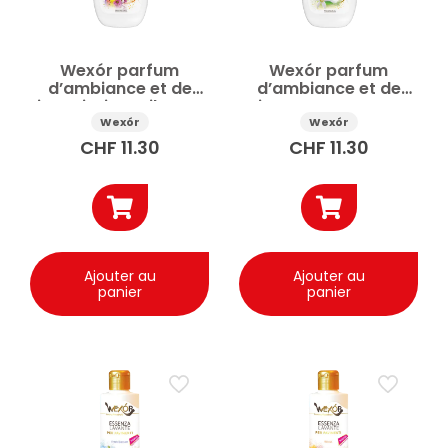
Wexór parfum
Wexór parfum
d’ambiance et de
d’ambiance et de
tissu Fiori Brasil spray
tissu Zagara spray
750ml
750ml
Wexór
Wexór
CHF
11.30
CHF
11.30
Ajouter au
Ajouter au
panier
panier