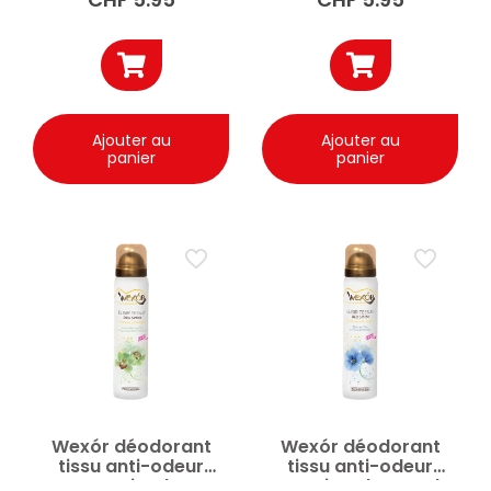
Ajouter au
Ajouter au
panier
panier
Wexór déodorant
Wexór déodorant
tissu anti-odeur
tissu anti-odeur
Green Himalaya
Narciso Blu travel