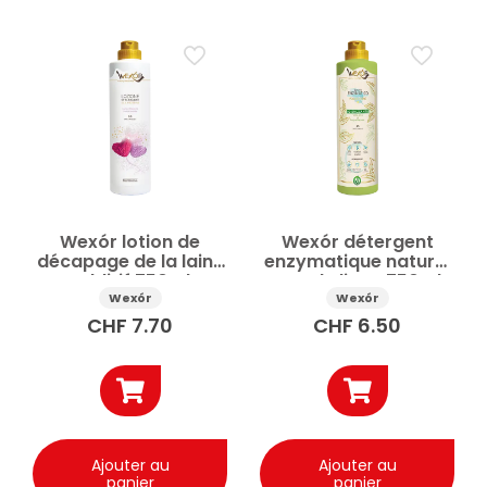
Prix
Appliquer
✕
Réinitialiser tous les filtres
Wexór lotion de
Wexór détergent
décapage de la laine
enzymatique naturel
additif 750ml
pour le linge 750ml
Wexór
Wexór
CHF
7.70
CHF
6.50
Ajouter au
Ajouter au
panier
panier