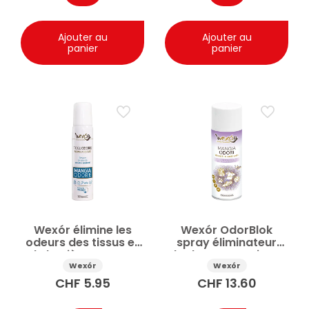
Ajouter au
Ajouter au
panier
panier
Wexór élimine les
Wexór OdorBlok
odeurs des tissus et
spray éliminateur
de la pièce – spray
d’odeurs pour tissus
de voyage 100ml
et locaux 400ml
Wexór
Wexór
CHF
5.95
CHF
13.60