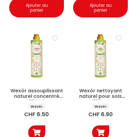
Ajouter au
Ajouter au
panier
panier
Wexór assouplissant
Wexór nettoyant
naturel concentré
naturel pour sols
750ml
750ml
Wexór
Wexór
CHF
6.50
CHF
6.90