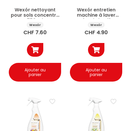
Wexór nettoyant
Wexór entretien
pour sols concentré
machine à laver
750 ml
antiscale hygiène
profonde 235ml
Wexór
Wexór
CHF
7.60
CHF
4.90
Ajouter au
Ajouter au
panier
panier