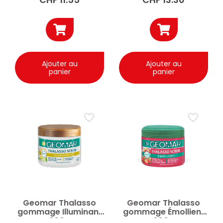
Ajouter au
Ajouter au
panier
panier
Geomar Thalasso
Geomar Thalasso
gommage Illuminant
gommage Émollient
600g
600g