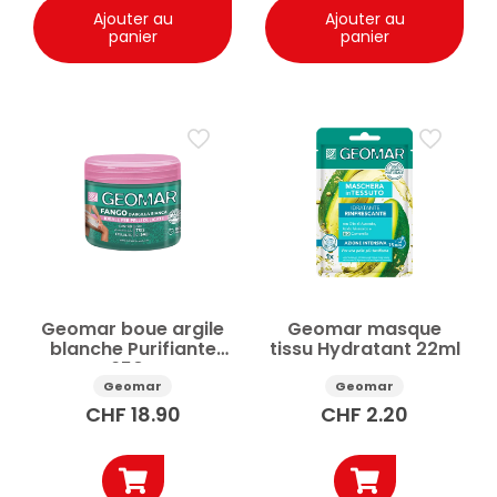
Ajouter au
Ajouter au
panier
panier
Geomar boue argile
Geomar masque
blanche Purifiante
tissu Hydratant 22ml
650g
Geomar
Geomar
CHF
18.90
CHF
2.20