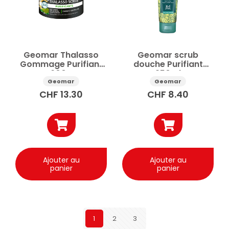
Geomar Thalasso
Geomar scrub
Gommage Purifiant
douche Purifiant
600g
250ml
Geomar
Geomar
CHF
13.30
CHF
8.40
Ajouter au
Ajouter au
panier
panier
1
2
3