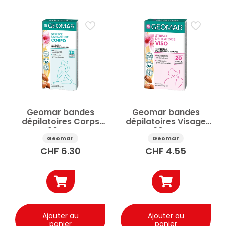
Prix
Appliquer
✕
Réinitialiser tous les filtres
Geomar bandes
Geomar bandes
dépilatoires Corps
dépilatoires Visage
20pcs
20pcs
Geomar
Geomar
CHF
6.30
CHF
4.55
Ajouter au
Ajouter au
panier
panier