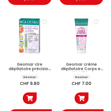
Geomar cire
Geomar crème
dépilatoire précision
dépilatoire Corps et
Visage 3.6ml
Bikini 150ml
Geomar
Geomar
CHF
9.80
CHF
7.00