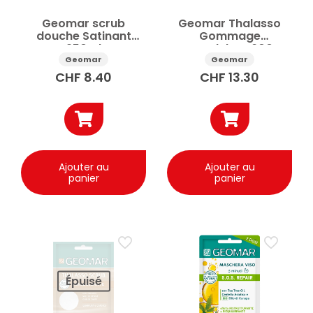
Geomar scrub
Geomar Thalasso
douche Satinant
Gommage
250ml
Remodelant 600g
Geomar
Geomar
CHF
8.40
CHF
13.30
Ajouter au
Ajouter au
panier
panier
Épuisé