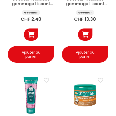
gommage Lissant
gommage Lissant
Monodose 85g
600g
Geomar
Geomar
CHF
2.40
CHF
13.30
Ajouter au
Ajouter au
panier
panier