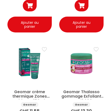
Ajouter au
Ajouter au
panier
panier
Geomar crème
Geomar Thalasso
thermique Zones
gommage Exfoliant
critiques 150ml
Intensif 600g
Geomar
Geomar
CHF
11.55
CHF
13.30