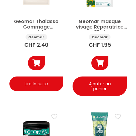
Geomar Thalasso
Geomar masque
Gommage
visage Réparatrice
Remodelant
15ml
Monodose 85g
Geomar
Geomar
CHF
2.40
CHF
1.95
Lire la suite
Ajouter au
panier