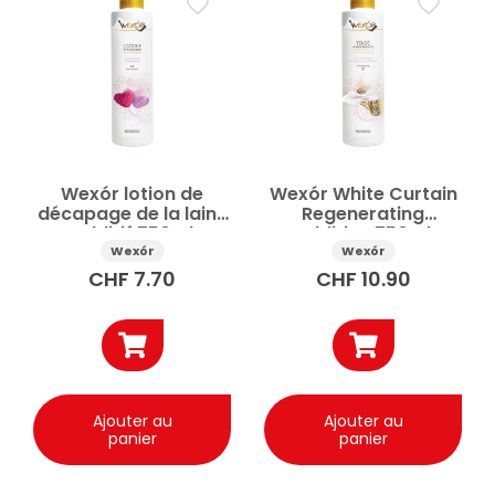
Entretien & nettoyage de la maison
Additifs pour la lessive
Adoucissant
Détachant
Entretien du lave-linge
Lessive
Lessive & soin du linge
Lessive liquide
Parfum de lessive
Savon lessive
Prix
Wexór lotion de
Wexór White Curtain
décapage de la laine
Regenerating
additif 750ml
Additive 750ml
Appliquer
Wexór
Wexór
CHF
7.70
CHF
10.90
✕
Réinitialiser tous les filtres
Ajouter au
Ajouter au
panier
panier