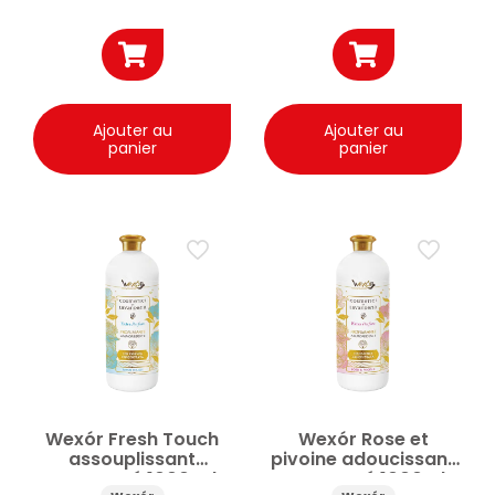
Ajouter au
Ajouter au
panier
panier
Wexór Fresh Touch
Wexór Rose et
assouplissant
pivoine adoucissant
concentré 1000 ml
concentré 1000ml