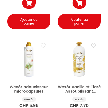
Ajouter au
Ajouter au
panier
panier
Wexór adoucisseur
Wexór Vanille et Tiaré
microcapsules
Assouplissant
Himalaya Green
concentré 1000ml
750ml
Wexór
Wexór
CHF
5.95
CHF
7.70