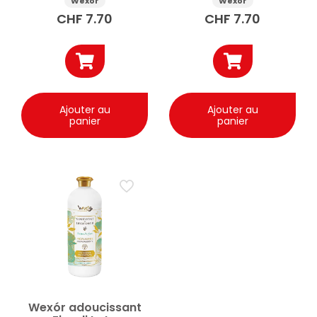
Wexór
Wexór
CHF
7.70
CHF
7.70
Ajouter au
Ajouter au
panier
panier
Wexór adoucissant