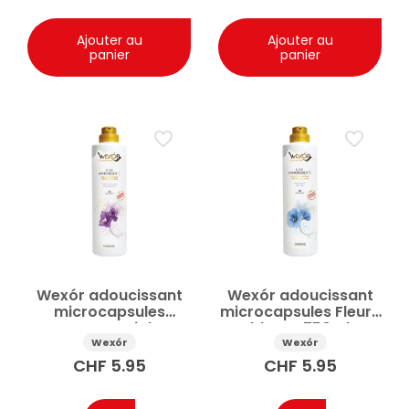
Ajouter au
Ajouter au
panier
panier
Wexór adoucissant
Wexór adoucissant
microcapsules
microcapsules Fleurs
Harmony Violet
bleues 750ml
750ml
Wexór
Wexór
CHF
5.95
CHF
5.95