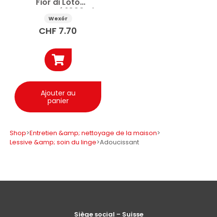
Fior di Loto
concentré 1000ml
Wexór
CHF
7.70
Ajouter au
panier
Shop
>
Entretien &amp; nettoyage de la maison
>
Lessive &amp; soin du linge
>
Adoucissant
Siège social – Suisse