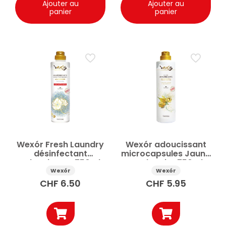
Ajouter au
Ajouter au
panier
panier
Wexór Fresh Laundry
Wexór adoucissant
désinfectant
microcapsules Jaune
adoucissant 750ml
Cachemire 750ml
Wexór
Wexór
CHF
6.50
CHF
5.95