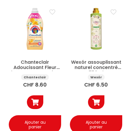
Chanteclair
Wexór assouplissant
Adoucissant Fleur
naturel concentré
d’oranger et Narcisse
750ml
90 lavages 1800ml
Chanteclair
Wexór
CHF
8.60
CHF
6.50
Ajouter au
Ajouter au
panier
panier