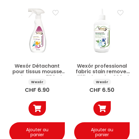
Wexór Détachant
Wexór professional
pour tissus mousse
fabric stain remover
active spray 750ml
difficult stains 220ml
Wexór
Wexór
CHF
6.90
CHF
6.50
Ajouter au
Ajouter au
panier
panier