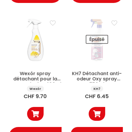
Épuisé
Wexór spray
KH7 Détachant anti-
détachant pour la
odeur Oxy spray
sueur et l’urine 400ml
750ml
Wexór
KH7
CHF
9.70
CHF
6.45