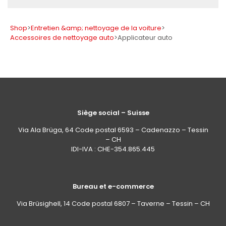
Prix
Shop
>
Entretien &amp; nettoyage de la voiture
>
Accessoires de nettoyage auto
>
Applicateur auto
Appliquer
✕
Réinitialiser tous les filtres
Siège social – Suisse
Via Ala Brüga, 64 Code postal 6593 – Cadenazzo – Tessin
– CH
IDI-IVA : CHE-354.865.445
Bureau et e-commerce
Via Brüsighell, 14 Code postal 6807 – Taverne – Tessin – CH