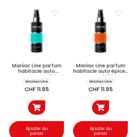
Catégorie
Entretien & nettoyage de la voiture
Désinfectant habitacle
Désodorisant voiture
Nettoyage cuir voiture
Nettoyage intérieur auto
Nettoyage sièges & textiles
Nettoyage tableau de bord
Nettoyants intérieur auto
Maniac Line parfum
Maniac Line parfum
Prix
habitacle auto
habitacle auto épices
essence douce 150ml
et santal 150ml
Maniac Line
Maniac Line
CHF
11.95
CHF
11.95
Appliquer
✕
Réinitialiser tous les filtres
Ajouter au
Ajouter au
panier
panier