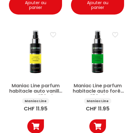
Ajouter au
Ajouter au
panier
panier
Maniac Line parfum
Maniac Line parfum
habitacle auto vanille
habitacle auto forêt
et coco 150ml
150ml
Maniac Line
Maniac Line
CHF
11.95
CHF
11.95