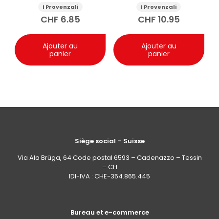
400ml
bio 400ml
I Provenzali
I Provenzali
CHF
6.85
CHF
10.95
Ajouter au
Ajouter au
panier
panier
Siège social – Suisse
Via Ala Brüga, 64 Code postal 6593 – Cadenazzo – Tessin
– CH
IDI-IVA : CHE-354.865.445
Bureau et e-commerce