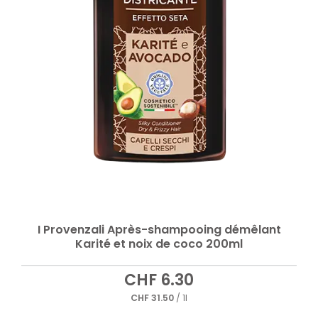
I Provenzali Après-shampooing démêlant
Karité et noix de coco 200ml
CHF
6.30
CHF
31.50
/ 1l