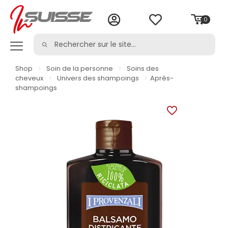
0
Shop
>
Soin de la personne
>
Soins des
cheveux
>
Univers des shampoings
>
Après-
shampoings