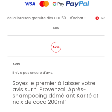
itez de la livraison gratuite dès CHF 50.– d'achat !
Receve
1315
Avis
AVIS
Il n’y a pas encore d’avis.
Soyez le premier à laisser votre
avis sur “I Provenzali Après-
shampooing démêlant Karité et
noix de coco 200ml”