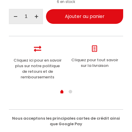
6 en stock
quantité
Ajouter au panier
de
I
Provenzali
Après-
shampooing
démêlant
Karité
et
t
Cliquez pour tout savoir
Cliquez ici pour en savoir
Li
noix
sur la livraison
plus sur notre politique
de
de retours et de
coco
remboursements
200ml
Nous acceptons les principales cartes de crédit ainsi
que Google Pay