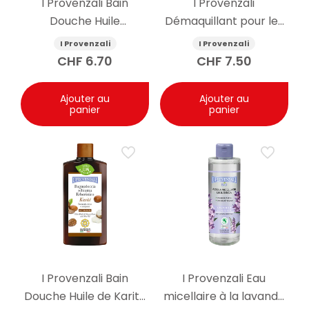
I Provenzali Bain
I Provenzali
Douche Huile
Démaquillant pour les
d’Amande Douce
yeux à l’églantier bio
I Provenzali
I Provenzali
400ml
150ml
CHF
6.70
CHF
7.50
Ajouter au
Ajouter au
panier
panier
I Provenzali Bain
I Provenzali Eau
Douche Huile de Karité
micellaire à la lavande