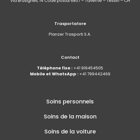
Via Brüsighell, 14 Code postal 6807 – Taverne – Tessin – CH
Trasportatore
Planzer Trasporti S.A.
Contact
Téléphone fixe :
+41 919454505
Mobile et WhatsApp :
+41 799442469
Soins personnels
Soins de la maison
Soins de la voiture