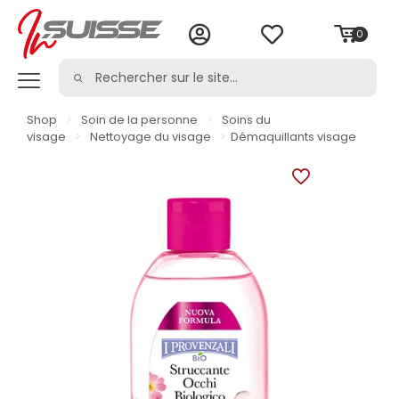
0
Shop
>
Soin de la personne
>
Soins du
visage
>
Nettoyage du visage
>
Démaquillants visage