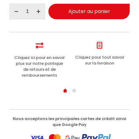
quantité
Ajouter au panier
de
I
Provenzali
Démaquillant
pour
les
yeux
à
t
Cliquez pour tout savoir
Cliquez ici pour en savoir
Li
l'églantier
sur la livraison
plus sur notre politique
bio
de retours et de
150ml
remboursements
Nous acceptons les principales cartes de crédit ainsi
que Google Pay