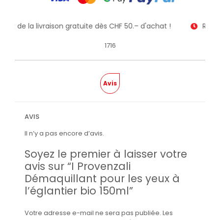
itez de la livraison gratuite dès CHF 50.– d'achat !
Recev
1716
Avis
AVIS
Il n’y a pas encore d’avis.
Soyez le premier à laisser votre
avis sur “I Provenzali
Démaquillant pour les yeux à
l’églantier bio 150ml”
Votre adresse e-mail ne sera pas publiée.
Les