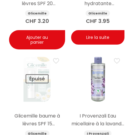
lèvres SPF 20
hydratante
protecteur 5.5g
antibactérienne pour
Glicemille
Glicemille
les mains avec
CHF
3.20
CHF
3.95
prébiotique 100 ml
Ajouter au
Lire la suite
panier
Épuisé
Glicemille baume à
I Provenzali Eau
lèvres SPF 15
micellaire à la lavande
nourrissant 5.5g
bio 400ml
Glicemille
I Provenzali