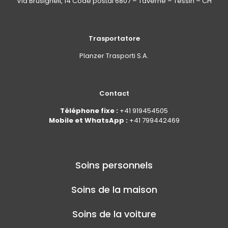
Via Brüsighell, 14 Code postal 6807 – Taverne – Tessin – CH
Trasportatore
Planzer Trasporti S.A.
Contact
Téléphone fixe :
+41 919454505
Mobile et WhatsApp :
+41 799442469
Soins personnels
Soins de la maison
Soins de la voiture