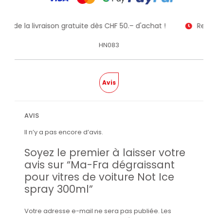
tez de la livraison gratuite dès CHF 50.– d'achat !
Receve
HN083
Avis
AVIS
Il n’y a pas encore d’avis.
Soyez le premier à laisser votre
avis sur “Ma-Fra dégraissant
pour vitres de voiture Not Ice
spray 300ml”
Votre adresse e-mail ne sera pas publiée.
Les