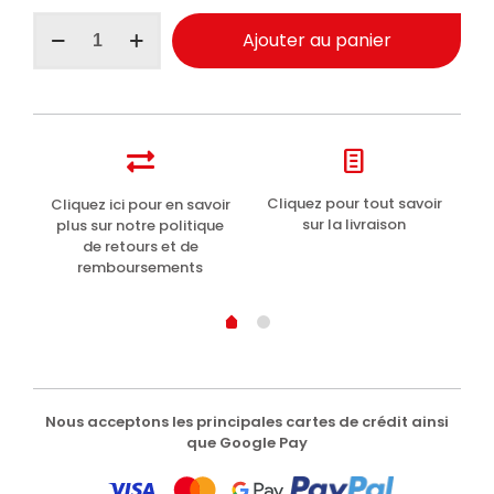
quantité
Ajouter au panier
de
Ma-
Fra
dégraissant
pour
vitres
de
voiture
t
Cliquez pour tout savoir
Cliquez ici pour en savoir
Li
Not
sur la livraison
plus sur notre politique
Ice
de retours et de
spray
remboursements
300ml
Nous acceptons les principales cartes de crédit ainsi
que Google Pay