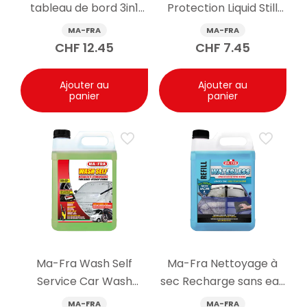
tableau de bord 3in1
Protection Liquid Still
super brillant pour
Flu Universal Violet -20
MA-FRA
MA-FRA
intérieur de voiture
°C 1000 ml
CHF
12.45
CHF
7.45
500ml
Ajouter au
Ajouter au
panier
panier
Ma-Fra Wash Self
Ma-Fra Nettoyage à
Service Car Wash
sec Recharge sans eau
Cleaner 5kg
4500ml
MA-FRA
MA-FRA