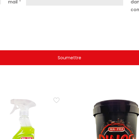
mail
*
dan
 effets durables.
com
nolence ou des vertiges.
ns l’environnement.
 des températures supérieures à 50°C.
mmes nues.
 VERNIS POUR TABLEAU DE BORD MA-FRA DIAM