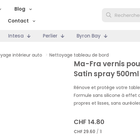
Blog
Contact
Intesa
Perlier
Byron Bay
yage intérieur auto
>
Nettoyage tableau de bord
Ma-Fra vernis pou
Satin spray 500ml
Rénove et protège votre table
Formule sans silicone à effet 
propres et lisses, sans auréoles
CHF
14.80
CHF
29.60
/ 1l