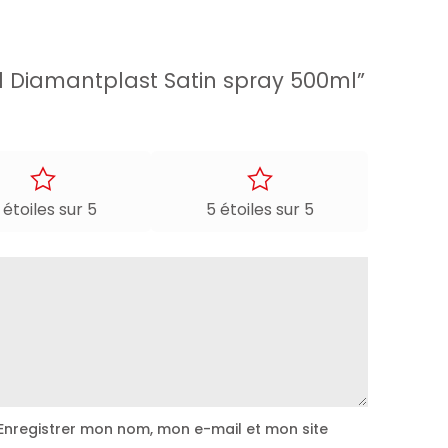
rd Diamantplast Satin spray 500ml”
omobile professionnels, et dans les meilleurs
 ?
 étoiles sur 5
5 étoiles sur 5
recte du soleil.
Enregistrer mon nom, mon e-mail et mon site