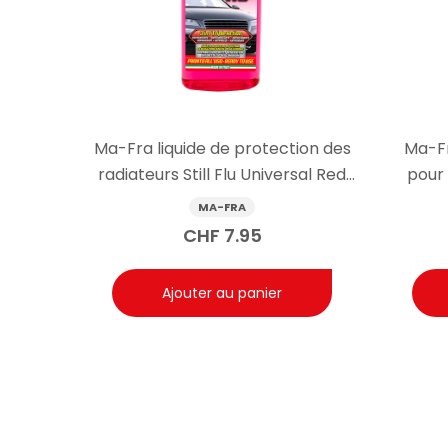
Parfum frais de fleurs de glace.
Séchage rapide, pas d’auréoles.
Facile à utiliser, résultat professionnel.
Fabriqué en Italie, qualité Ma-Fra.
Ma-Fra liquide de protection des
Ma-Fr
radiateurs Still Flu Universal Red
pour 
-20 °C 1000 ml
MA-FRA
CHF
7.95
Ajouter au panier