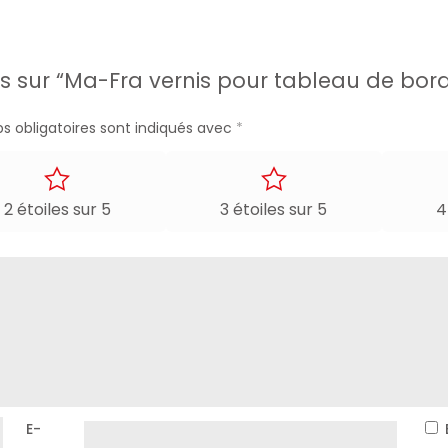
surfaces douces et propres plus longtemps.
 en Suisse ?
avis sur “Ma-Fra vernis pour tableau de bo
InSuisse.ch, la référence en matière de produits d’entretien aut
s obligatoires sont indiqués avec
*
ABLEAU DE BORD MA-FRA DIAMANTPLAST SATIN
2 étoiles sur 5
3 étoiles sur 5
4
 20 cm.
rofibres.
as le produit sur des surfaces chaudes ou exposées à la lumière di
RITÉ
E-
uffé.