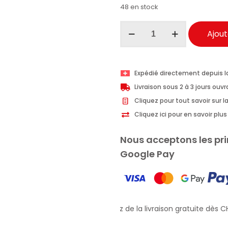
48 en stock
quantité
Ajout
de
Ma-
Fra
Expédié directement depuis l
vernis
Livraison sous 2 à 3 jours ouv
pour
Cliquez pour tout savoir sur la
tableau
Cliquez ici pour en savoir pl
de
bord
Nous acceptons les pri
Diamantplast
Google Pay
Satin
spray
500ml
Profitez de la livraison gratuite dès CH