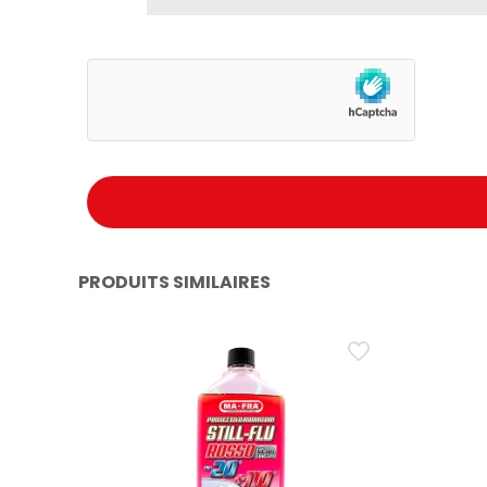
Toxique pour les organismes aquatiques, avec des
Peut provoquer une irritation de la peau, une som
Évitez de respirer les vapeurs. Ne pas disperser da
Protéger de la lumière du soleil. Ne pas exposer à
Tenir à l’écart des sources de chaleur et des fla
Tenir hors de portée des enfants.
CARACTÉRISTIQUES ET AVANTAGES DU
PRODUITS SIMILAIRES
Formule sans silicone et non grasse.
Effet satiné naturel et élégant.
Protège contre les rayons UV et le vieillissement.
Effet antistatique contre la poussière.
Finition mate uniforme et durable.