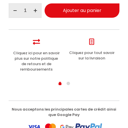
quantité
Ajouter au panier
de
Maniac
Line
nettoyant
alcantara
intérieur
auto
500ml
t
Cliquez pour tout savoir
Cliquez ici pour en savoir
Li
sur la livraison
plus sur notre politique
de retours et de
remboursements
Nous acceptons les principales cartes de crédit ainsi
que Google Pay