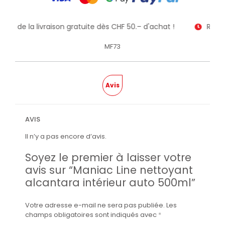
itez de la livraison gratuite dès CHF 50.– d'achat !
Recev
MF73
Avis
AVIS
Il n’y a pas encore d’avis.
Soyez le premier à laisser votre
avis sur “Maniac Line nettoyant
alcantara intérieur auto 500ml”
Votre adresse e-mail ne sera pas publiée.
Les
champs obligatoires sont indiqués avec
*