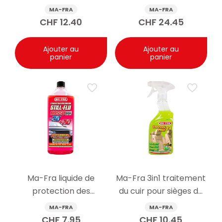
spray 400ml
MA-FRA
MA-FRA
CHF
12.40
CHF
24.45
Ajouter au
Ajouter au
panier
panier
Ma-Fra liquide de
Ma-Fra 3in1 traitement
protection des
du cuir pour sièges de
radiateurs Still Flu
voiture 500 ml
MA-FRA
MA-FRA
Universal Red -20 °C
CHF
7.95
CHF
10.45