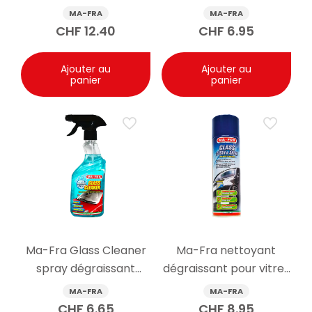
spray 400ml
Cleaner Plus spray
MA-FRA
MA-FRA
750ml
CHF
12.40
CHF
6.95
Ajouter au
Ajouter au
panier
panier
Ma-Fra Glass Cleaner
Ma-Fra nettoyant
spray dégraissant
dégraissant pour vitres
500ml
Glass Clean & Shine
MA-FRA
MA-FRA
spray 500ml
CHF
6.65
CHF
8.95