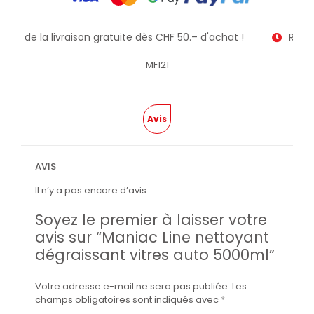
itez de la livraison gratuite dès CHF 50.– d'achat !
Recev
MF121
Avis
AVIS
Il n’y a pas encore d’avis.
Soyez le premier à laisser votre
avis sur “Maniac Line nettoyant
dégraissant vitres auto 5000ml”
Votre adresse e-mail ne sera pas publiée.
Les
champs obligatoires sont indiqués avec
*