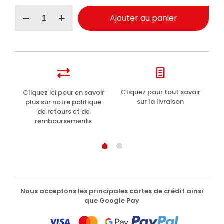
quantité
Ajouter au panier
de
Maniac
Line
nettoyant
dégraissant
vitres
auto
5000ml
t
Cliquez pour tout savoir
Cliquez ici pour en savoir
Li
sur la livraison
plus sur notre politique
de retours et de
remboursements
Nous acceptons les principales cartes de crédit ainsi
que Google Pay