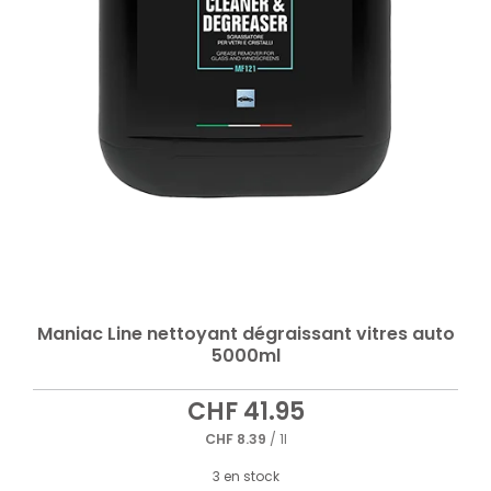
Maniac Line nettoyant dégraissant vitres auto
5000ml
CHF
41.95
CHF
8.39
/ 1l
3 en stock