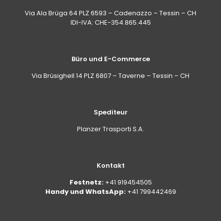
Via Ala Brüga 64 PLZ 6593 – Cadenazzo – Tessin – CH
IDI-IVA: CHE-354.865.445
Büro und E-Commerce
Via Brüsighell 14 PLZ 6807 – Taverne – Tessin – CH
Spediteur
Planzer Trasporti S.A.
Kontakt
Festnetz:
+41 919454505
Handy und WhatsApp:
+41 799442469