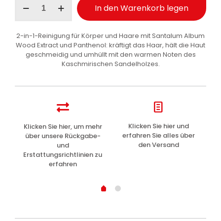
In den Warenkorb legen
Shampoo
Duschgel
Sandelholz
2-in-1-Reinigung für Körper und Haare mit Santalum Album
250
Wood Extract und Panthenol: kräftigt das Haar, hält die Haut
ml
geschmeidig und umhüllt mit den warmen Noten des
Menge
Kaschmirischen Sandelholzes.
z
Klicken Sie hier und
Klicken Sie hier, um mehr
L
erfahren Sie alles über
über unsere Rückgabe-
den Versand
und
Erstattungsrichtlinien zu
erfahren