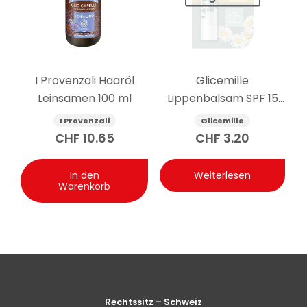
I Provenzali Haaröl
Glicemille
Leinsamen 100 ml
Lippenbalsam SPF 15
pflegend 5.5g
I Provenzali
Glicemille
CHF
10.65
CHF
3.20
In den
Weiterlesen
Warenkorb
Rechtssitz – Schweiz