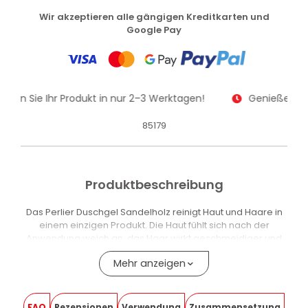
Wir akzeptieren alle gängigen Kreditkarten und
Google Pay
alten Sie Ihr Produkt in nur 2–3 Werktagen!
Genießen Sie
85179
Produktbeschreibung
Das Perlier Duschgel Sandelholz reinigt Haut und Haare in
einem einzigen Produkt. Die Haut fühlt sich nach der
Anwendung weich an, das Haar wirkt geschmeidiger und
glänzender. Der Duft nach Kaschmirischem Sandelholz ist
Mehr anzeigen
warm, exotisch und anhaltend.
Die 2-in-1-Formel enthält Kaschmirisches Sandelholzextrakt
und Panthenol. Panthenol hilft, das Haar geschmeidiger
FAQ
Rezensionen
Verwendung
Zusammensetzung