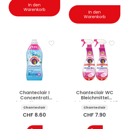
In den
Warenkorb
In den
Warenkorb
Chanteclair I
Chanteclair WC
Concentrati
Bleichmittel
Weichspüler Meersalz
Aktivschaum 2×625
und Lotusblüte 1.8 l
ml
Chanteclair
Chanteclair
CHF
8.60
CHF
7.90