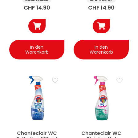
2×750 ml
ml
CHF
14.90
CHF
14.90
In den
In den
Warenkorb
Warenkorb
Chanteclair WC
Chanteclair WC