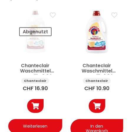
Preis
Anwenden
Abgenutzt
✕
Alle Filter zurücksetzen
Chanteclair
Chanteclair
Waschmittel
Waschmittel
Marseille 3.6 l
Marseille 1.8 l
Chanteclair
Chanteclair
CHF
16.90
CHF
10.90
Weiterlesen
In den
Warenkorb