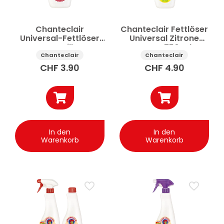
Chanteclair
Chanteclair Fettlöser
Universal-Fettlöser
Universal Zitrone
Marseille
Spray 750 ml
Nachfüllpackung 750
Chanteclair
Chanteclair
ml
CHF
3.90
CHF
4.90
In den
In den
Warenkorb
Warenkorb