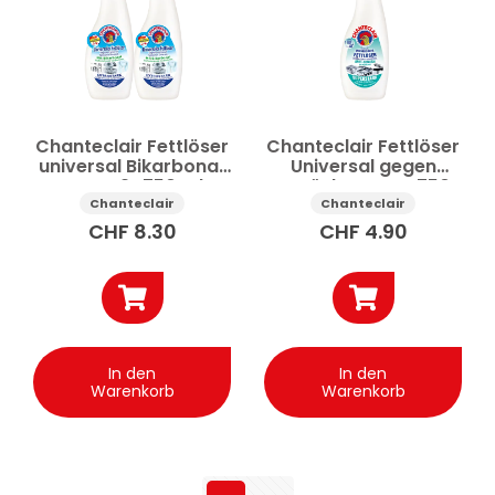
Chanteclair Fettlöser
Chanteclair Fettlöser
universal Bikarbonat
Universal gegen
Spray 2×750 ml
Gerüche Spray 750
ml
Chanteclair
Chanteclair
CHF
8.30
CHF
4.90
In den
In den
Warenkorb
Warenkorb