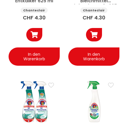
Entkalker 625 ml
Bleichmittel
Aktivschaum 2×625
ml
Chanteclair
Chanteclair
CHF
4.30
CHF
4.30
In den
In den
Warenkorb
Warenkorb