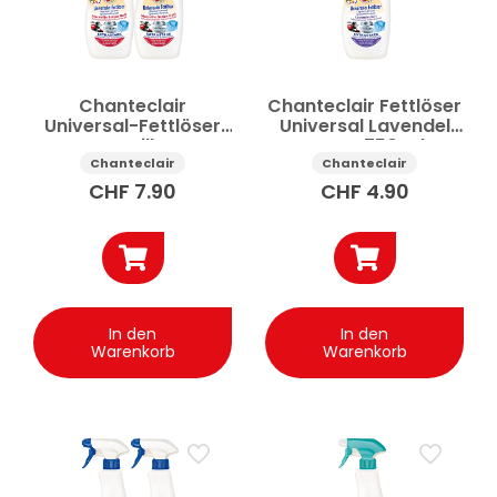
Chanteclair
Chanteclair Fettlöser
Universal-Fettlöser
Universal Lavendel
Marseille +
Spray 750 ml
Nachfüllpackung 2 x
Chanteclair
Chanteclair
750 ml
CHF
7.90
CHF
4.90
In den
In den
Warenkorb
Warenkorb