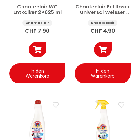
Chanteclair WC
Chanteclair Fettlöser
Entkalker 2×625 ml
Universal Weisser
Moschus Spray 750
ml
Chanteclair
Chanteclair
CHF
7.90
CHF
4.90
In den
In den
Warenkorb
Warenkorb