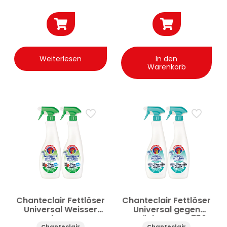
Weiterlesen
In den
Warenkorb
Chanteclair Fettlöser
Chanteclair Fettlöser
Universal Weisser
Universal gegen
Moschus Spray
Gerüche Spray 750
Chanteclair
Chanteclair