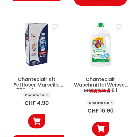
Chanteclair Kit
Chanteclair
Fettlöser Marseille
Waschmittel Weisser
750 ml + Quasar
Moschus 3.6 l
Glasreiniger 650 ml
Chanteclair
Bewertet
mit
CHF
4.90
Chanteclair
5.00
von 5
CHF
16.90