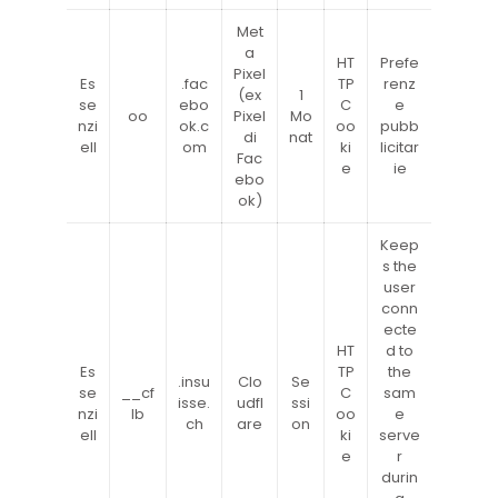
Met
a
HT
Prefe
Pixel
Es
.fac
TP
renz
(ex
1
se
ebo
C
e
oo
Pixel
Mo
nzi
ok.c
oo
pubb
di
nat
ell
om
ki
licitar
Fac
e
ie
ebo
ok)
Keep
s the
user
conn
ecte
HT
d to
Es
TP
the
.insu
Clo
Se
se
__cf
C
sam
isse.
udfl
ssi
nzi
lb
oo
e
ch
are
on
ell
ki
serve
e
r
durin