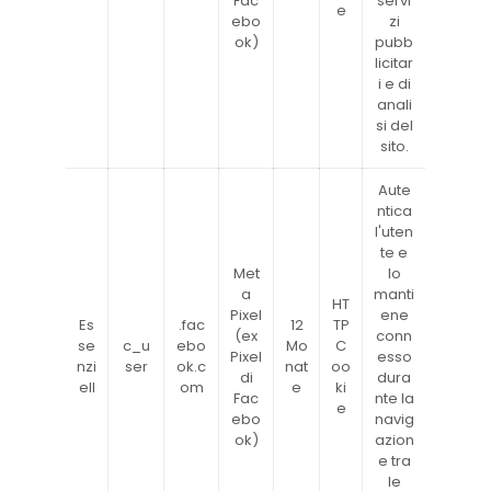
Fac
servi
e
ebo
zi
ok)
pubb
licitar
i e di
anali
si del
sito.
Aute
ntica
l'uten
te e
Met
lo
a
manti
HT
Pixel
ene
Es
.fac
12
TP
(ex
conn
se
c_u
ebo
Mo
C
Pixel
esso
nzi
ser
ok.c
nat
oo
di
dura
ell
om
e
ki
Fac
nte la
e
ebo
navig
ok)
azion
e tra
le