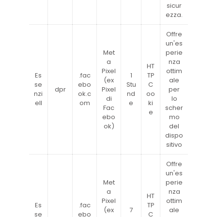
sicur
ezza.
Offre
un'es
Met
perie
a
nza
HT
Pixel
ottim
Es
.fac
1
TP
(ex
ale
se
ebo
Stu
C
dpr
Pixel
per
nzi
ok.c
nd
oo
di
lo
ell
om
e
ki
Fac
scher
e
ebo
mo
ok)
del
dispo
sitivo
Offre
un'es
Met
perie
a
nza
HT
Pixel
ottim
Es
.fac
TP
(ex
7
ale
se
ebo
C