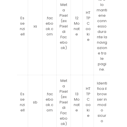
Met
lo
a
manti
HT
Pixel
ene
Es
.fac
12
TP
(ex
conn
se
ebo
Mo
C
xs
Pixel
esso
nzi
ok.c
nat
oo
di
dura
ell
om
e
ki
Fac
nte la
e
ebo
navig
ok)
azion
e tra
le
pagi
ne.
Met
Identi
a
HT
fica il
Pixel
Es
.fac
13
TP
brow
(ex
se
ebo
Mo
C
ser in
sb
Pixel
nzi
ok.c
nat
oo
mod
di
ell
om
e
ki
o
Fac
e
sicur
ebo
o
ok)