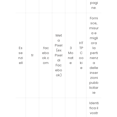
pagi
ne.
Forni
sce,
misur
a e
Met
migli
a
HT
ora
Pixel
Es
.fac
3
TP
la
(ex
se
ebo
Mo
C
perti
fr
Pixel
nzi
ok.c
nat
oo
nenz
di
ell
om
e
ki
a
Fac
e
delle
ebo
inser
ok)
zioni
pubb
licitar
ie
Identi
fica il
vostr