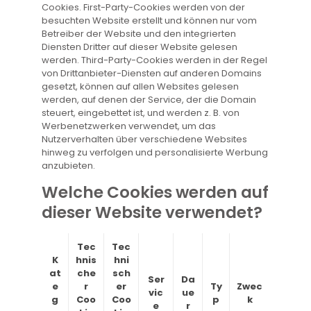
Cookies. First-Party-Cookies werden von der
besuchten Website erstellt und können nur vom
Betreiber der Website und den integrierten
Diensten Dritter auf dieser Website gelesen
werden. Third-Party-Cookies werden in der Regel
von Drittanbieter-Diensten auf anderen Domains
gesetzt, können auf allen Websites gelesen
werden, auf denen der Service, der die Domain
steuert, eingebettet ist, und werden z. B. von
Werbenetzwerken verwendet, um das
Nutzerverhalten über verschiedene Websites
hinweg zu verfolgen und personalisierte Werbung
anzubieten.
Welche Cookies werden auf
dieser Website verwendet?
Tec
Tec
K
hnis
hni
at
che
sch
Ser
Da
e
r
er
Ty
Zwec
vic
ue
g
Coo
Coo
p
k
e
r