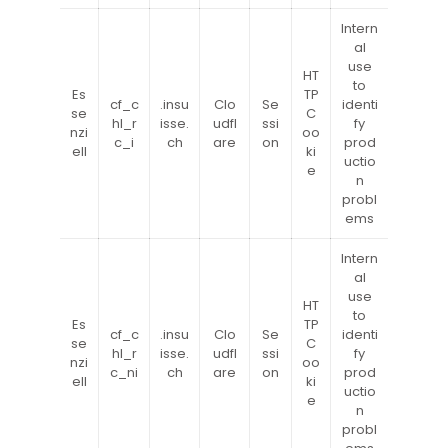
Intern
al
use
HT
to
Es
TP
cf_c
.insu
Clo
Se
identi
se
C
hl_r
isse.
udfl
ssi
fy
nzi
oo
c_i
ch
are
on
prod
ell
ki
uctio
e
n
probl
ems
Intern
al
use
HT
to
Es
TP
cf_c
.insu
Clo
Se
identi
se
C
hl_r
isse.
udfl
ssi
fy
nzi
oo
c_ni
ch
are
on
prod
ell
ki
uctio
e
n
probl