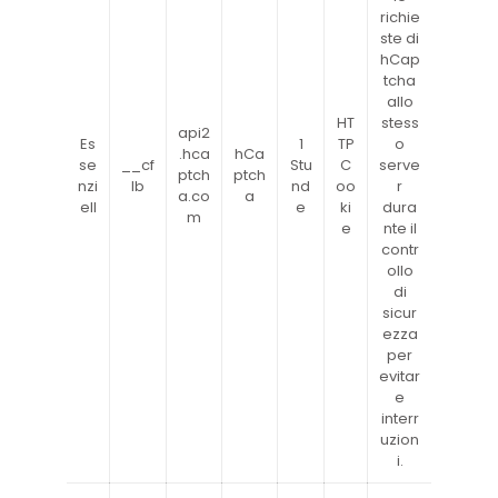
richie
ste di
hCap
tcha
allo
HT
stess
api2
Es
1
TP
o
.hca
hCa
se
__cf
Stu
C
serve
ptch
ptch
nzi
lb
nd
oo
r
a.co
a
ell
e
ki
dura
m
e
nte il
contr
ollo
di
sicur
ezza
per
evitar
e
interr
uzion
i.