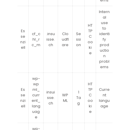
ems
Intern
al
use
HT
to
Es
TP
cf_c
.insu
Clo
Se
identi
se
C
hl_r
isse.
udfl
ssi
fy
nzi
oo
c_m
ch
are
on
prod
ell
ki
uctio
e
n
probl
ems
wp-
wp
HT
Es
ml_
TP
Curre
insui
1
se
curr
WP
C
nt
sse.
Ta
nzi
ent_
ML
oo
langu
ch
g
ell
lang
ki
age
uag
e
e
wp-