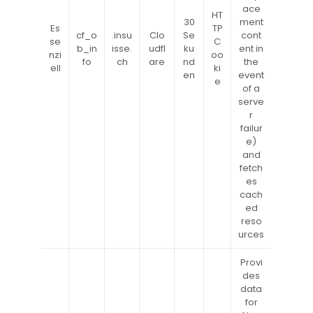
ace
HT
30
ment
Es
TP
cf_o
.insu
Clo
Se
cont
se
C
b_in
isse.
udfl
ku
ent in
nzi
oo
fo
ch
are
nd
the
ell
ki
en
event
e
of a
serve
r
failur
e)
and
fetch
es
cach
ed
reso
urces
Provi
des
data
for