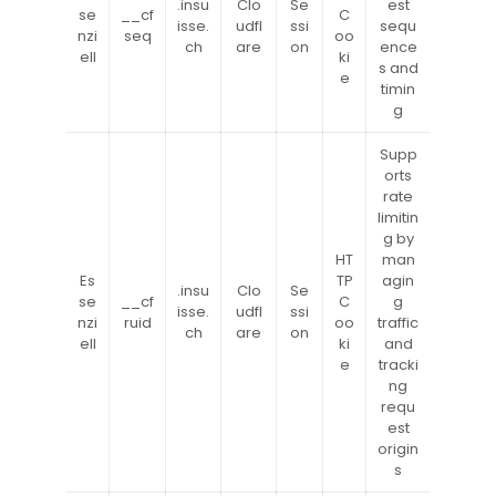
.insu
Clo
Se
est
se
__cf
C
isse.
udfl
ssi
sequ
nzi
seq
oo
ch
are
on
ence
ell
ki
s and
e
timin
g
Supp
orts
rate
limitin
g by
HT
man
Es
TP
agin
.insu
Clo
Se
se
__cf
C
g
isse.
udfl
ssi
nzi
ruid
oo
traffic
ch
are
on
ell
ki
and
e
tracki
ng
requ
est
origin
s