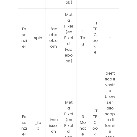
ok)
Met
a
HT
Pixel
Es
.fac
TP
(ex
1
se
ebo
C
spin
Pixel
Ta
-
nzi
ok.c
oo
di
g
ell
om
ki
Fac
e
ebo
ok)
Identi
fica il
vostr
o
brow
Met
ser
a
allo
HT
Pixel
scop
Es
3
TP
.insu
(ex
o di
se
_fb
Mo
C
isse.
Pixel
fornir
nzi
p
nat
oo
ch
di
e
ell
e
ki