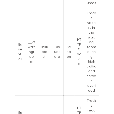
urces
Track
s
visito
rs in
the
waiti
HT
__cf
ng
Es
TP
waiti
.insu
Clo
Se
room
se
C
ngr
isse.
udfl
ssi
durin
nzi
oo
oo
ch
are
on
g
ell
ki
m
high
e
traffic
and
serve
r
overl
oad
Track
s
HT
requ
Es
TP