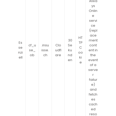
Alwa
ys
Onlin
e
servi
ce
(repl
ace
HT
30
ment
Es
TP
cf_u
.insu
Clo
Se
cont
se
C
se_
isse.
udfl
ku
ent in
nzi
oo
ob
ch
are
nd
the
ell
ki
en
event
e
of a
serve
r
failur
e)
and
fetch
es
cach
ed
reso