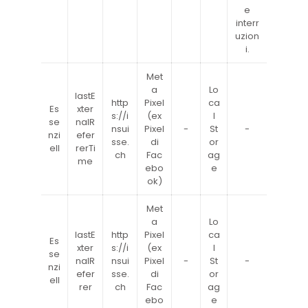
e
interr
uzion
i.
Met
a
Lo
lastE
http
Pixel
ca
Es
xter
s://i
(ex
l
se
nalR
nsui
Pixel
-
St
-
nzi
efer
sse.
di
or
ell
rerTi
ch
Fac
ag
me
ebo
e
ok)
Met
a
Lo
lastE
http
Pixel
ca
Es
xter
s://i
(ex
l
se
nalR
nsui
Pixel
-
St
-
nzi
efer
sse.
di
or
ell
rer
ch
Fac
ag
ebo
e