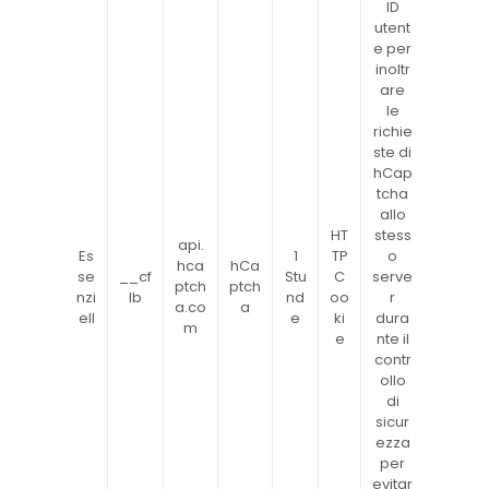
ID
utent
e per
inoltr
are
le
richie
ste di
hCap
tcha
allo
HT
stess
api.
Es
1
TP
o
hca
hCa
se
__cf
Stu
C
serve
ptch
ptch
nzi
lb
nd
oo
r
a.co
a
ell
e
ki
dura
m
e
nte il
contr
ollo
di
sicur
ezza
per
evitar