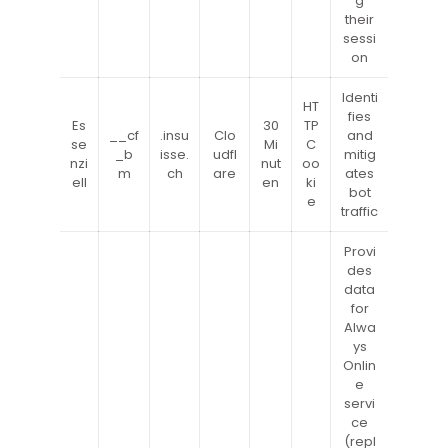
g
their
sessi
on
Identi
HT
fies
Es
30
TP
__cf
.insu
Clo
and
se
Mi
C
_b
isse.
udfl
mitig
nzi
nut
oo
m
ch
are
ates
ell
en
ki
bot
e
traffic
Provi
des
data
for
Alwa
ys
Onlin
e
servi
ce
(repl