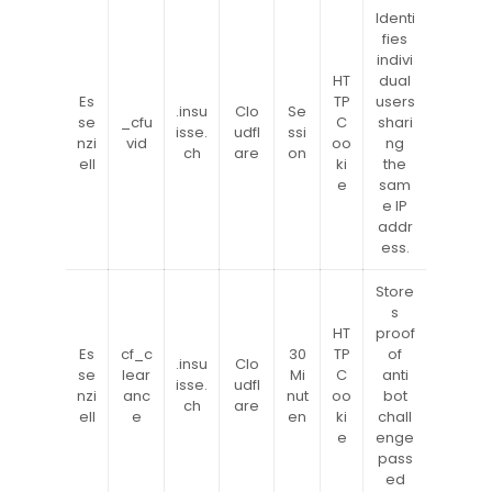
Identi
fies
indivi
HT
dual
Es
TP
users
.insu
Clo
Se
se
_cfu
C
shari
isse.
udfl
ssi
nzi
vid
oo
ng
ch
are
on
ell
ki
the
e
sam
e IP
addr
ess.
Store
s
HT
proof
Es
cf_c
30
TP
of
.insu
Clo
se
lear
Mi
C
anti
isse.
udfl
nzi
anc
nut
oo
bot
ch
are
ell
e
en
ki
chall
e
enge
pass
ed