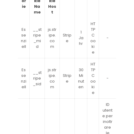
or
kie
kie
ie
Na
Hos
me
t
HT
Es
__st
js.str
TP
1
se
ripe
ipe.
Strip
C
Ja
-
nzi
_mi
co
e
oo
hr
ell
d
m
ki
e
HT
Es
js.str
30
TP
__st
se
ipe.
Strip
Mi
C
ripe
-
nzi
co
e
nut
oo
_sid
ell
m
en
ki
e
ID
utent
e per
inoltr
are
le