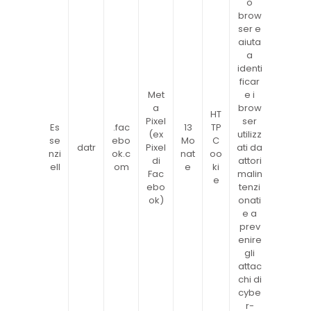
o
brow
ser e
aiuta
a
identi
ficar
Met
e i
a
brow
HT
Pixel
ser
Es
.fac
13
TP
(ex
utilizz
se
ebo
Mo
C
datr
Pixel
ati da
nzi
ok.c
nat
oo
di
attori
ell
om
e
ki
Fac
malin
e
ebo
tenzi
ok)
onati
e a
prev
enire
gli
attac
chi di
cybe
r-