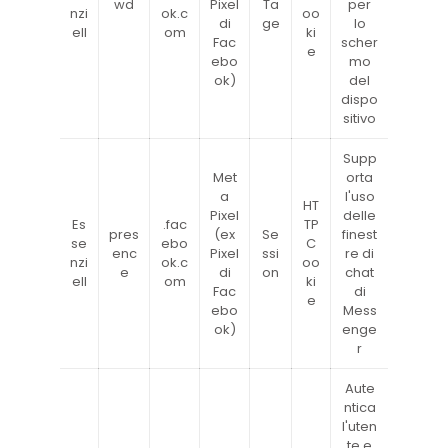
wd
Pixel
Ta
per
nzi
ok.c
oo
di
ge
lo
ell
om
ki
Fac
scher
e
ebo
mo
ok)
del
dispo
sitivo
Supp
Met
orta
a
l'uso
HT
Pixel
delle
Es
.fac
TP
pres
(ex
Se
finest
se
ebo
C
enc
Pixel
ssi
re di
nzi
ok.c
oo
e
di
on
chat
ell
om
ki
Fac
di
e
ebo
Mess
ok)
enge
r
Aute
ntica
l'uten
te e