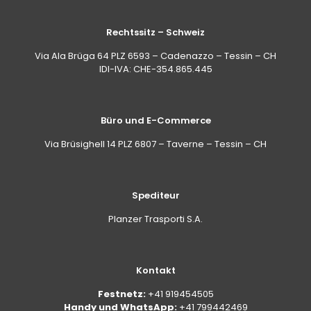
Rechtssitz – Schweiz
Via Ala Brüga 64 PLZ 6593 – Cadenazzo – Tessin – CH
IDI-IVA: CHE-354.865.445
Büro und E-Commerce
Via Brüsighell 14 PLZ 6807 – Taverne – Tessin – CH
Spediteur
Planzer Trasporti S.A.
Kontakt
Festnetz:
+41 919454505
Handy und WhatsApp:
+41 799442469