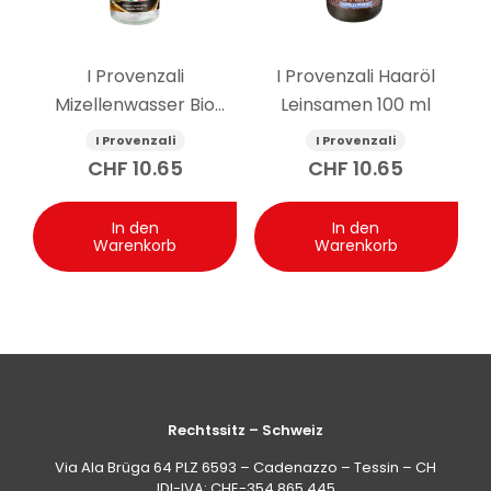
I Provenzali
I Provenzali Haaröl
Mizellenwasser Bio
Leinsamen 100 ml
Arganöl 400 ml
I Provenzali
I Provenzali
CHF
10.65
CHF
10.65
In den
In den
Warenkorb
Warenkorb
Rechtssitz – Schweiz
Via Ala Brüga 64 PLZ 6593 – Cadenazzo – Tessin – CH
IDI-IVA: CHE-354.865.445