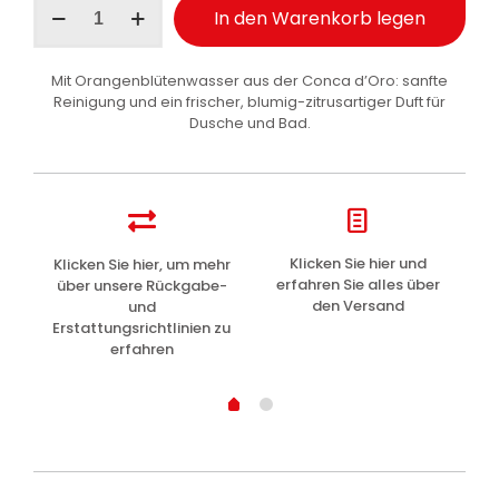
In den Warenkorb legen
Duschschaum
Orangenblüte
250
Mit Orangenblütenwasser aus der Conca d’Oro: sanfte
ml
Reinigung und ein frischer, blumig-zitrusartiger Duft für
Menge
Dusche und Bad.
z
Klicken Sie hier und
Klicken Sie hier, um mehr
L
erfahren Sie alles über
über unsere Rückgabe-
den Versand
und
Erstattungsrichtlinien zu
erfahren