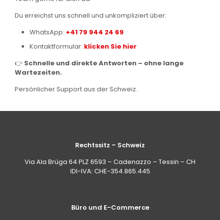
Du erreichst uns schnell und unkompliziert über:
WhatsApp:
+41 79 944 24 69
Kontaktformular:
klicken Sie hier
👉
Schnelle und direkte Antworten – ohne lange
Wartezeiten.
Persönlicher Support aus der Schweiz.
Rechtssitz – Schweiz
Via Ala Brüga 64 PLZ 6593 – Cadenazzo – Tessin – CH
IDI-IVA: CHE-354.865.445
Büro und E-Commerce