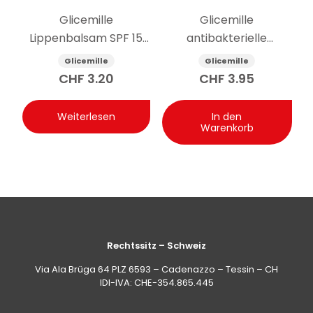
Glicemille
Glicemille
Lippenbalsam SPF 15
antibakterielle
pflegend 5.5g
feuchtigkeitsspendende
Glicemille
Glicemille
Handcreme 100ml
CHF
3.20
CHF
3.95
Weiterlesen
In den
Warenkorb
Rechtssitz – Schweiz
Via Ala Brüga 64 PLZ 6593 – Cadenazzo – Tessin – CH
IDI-IVA: CHE-354.865.445