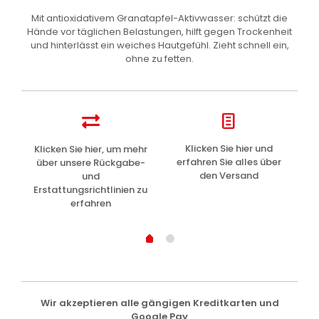
Mit antioxidativem Granatapfel-Aktivwasser: schützt die
Hände vor täglichen Belastungen, hilft gegen Trockenheit
und hinterlässt ein weiches Hautgefühl. Zieht schnell ein,
ohne zu fetten.
z
Klicken Sie hier und
Klicken Sie hier, um mehr
L
erfahren Sie alles über
über unsere Rückgabe-
den Versand
und
Erstattungsrichtlinien zu
erfahren
Wir akzeptieren alle gängigen Kreditkarten und
Google Pay