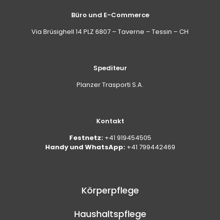
Büro und E-Commerce
Via Brüsighell 14 PLZ 6807 – Taverne – Tessin – CH
Spediteur
Planzer Trasporti S.A.
Kontakt
Festnetz:
+41 919454505
Handy und WhatsApp:
+41 799442469
Körperpflege
Haushaltspflege