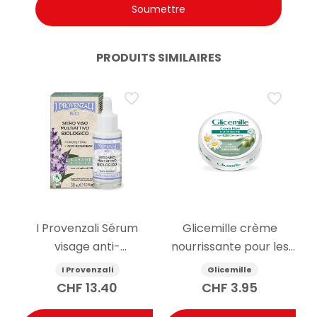
PRODUITS SIMILAIRES
I Provenzali Sérum
Glicemille crème
visage anti-
nourrissante pour les
imperfection à la
mains glycérine et
I Provenzali
Glicemille
lavande biologique
camomille 100ml
CHF
13.40
CHF
3.95
30ml