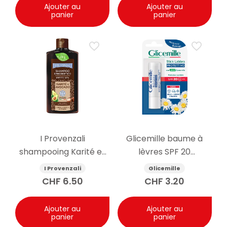
Ajouter au
Ajouter au
panier
panier
I Provenzali
Glicemille baume à
shampooing Karité et
lèvres SPF 20
Avocat 250ml
protecteur 5.5g
I Provenzali
Glicemille
CHF
6.50
CHF
3.20
Ajouter au
Ajouter au
panier
panier