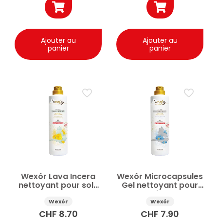
Ajouter au
Ajouter au
panier
panier
Wexór Lava Incera
Wexór Microcapsules
nettoyant pour sols
Gel nettoyant pour
750ml
porcelaine 750ml
Wexór
Wexór
CHF
8.70
CHF
7.90