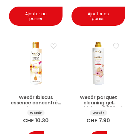
Ajouter au
Ajouter au
panier
panier
Wexór Ibiscus
Wexór parquet
essence concentrée
cleaning gel
pour le nettoyage
sanitising oil 750ml
des sols 235ml
Wexór
Wexór
CHF
10.30
CHF
7.90