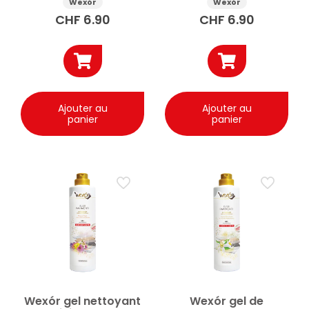
750ml
Wexór
Wexór
CHF
6.90
CHF
6.90
Ajouter au
Ajouter au
panier
panier
Wexór gel nettoyant
Wexór gel de