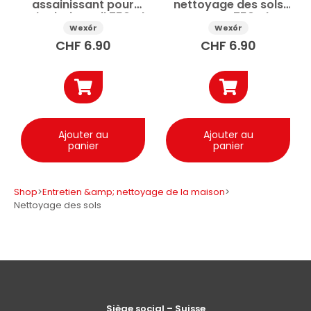
assainissant pour
nettoyage des sols
sols Fiori Brasil 750ml
Zagara 750ml
Wexór
Wexór
CHF
6.90
CHF
6.90
Ajouter au
Ajouter au
panier
panier
Shop
>
Entretien &amp; nettoyage de la maison
>
Nettoyage des sols
Siège social – Suisse