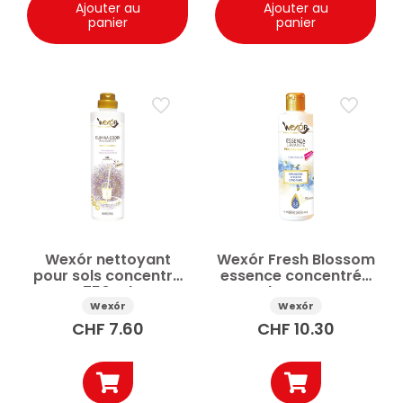
Ajouter au
Ajouter au
panier
panier
Wexór nettoyant
Wexór Fresh Blossom
pour sols concentré
essence concentrée
750 ml
pour le nettoyage
des sols 235ml
Wexór
Wexór
CHF
7.60
CHF
10.30