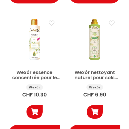
Wexór essence
Wexór nettoyant
concentrée pour le
naturel pour sols
nettoyage des sols
750ml
Néroli 235ml
Wexór
Wexór
CHF
10.30
CHF
6.90