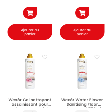
Ajouter au
Ajouter au
panier
panier
Wexór Gel nettoyant
Wexór Water Flower
assainissant pour
Sanitising Floor
sols Harmony Pink
Cleaner Gel 750ml