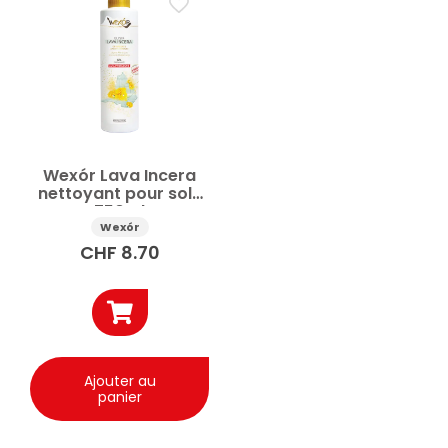
Entretien & nettoyage de la maison
Cire pour sols
Nettoyage des sols
Nettoyants grès & céramique
Nettoyants parquet
Nettoyants pour sols
Prix
Wexór Lava Incera
Appliquer
nettoyant pour sols
750ml
Wexór
✕
Réinitialiser tous les filtres
CHF
8.70
Ajouter au
panier