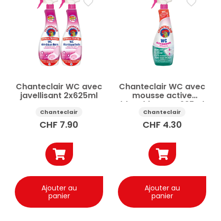
Entretien & nettoyage de la maison
Anticalcaire
Nettoyage salle de bain & WC
Nettoyant salle de bain
Nettoyant WC
Prix
Chanteclair WC avec
Chanteclair WC avec
Appliquer
javellisant 2x625ml
mousse active
blanchissante 625ml
Chanteclair
Chanteclair
✕
Réinitialiser tous les filtres
CHF
7.90
CHF
4.30
Ajouter au
Ajouter au
panier
panier