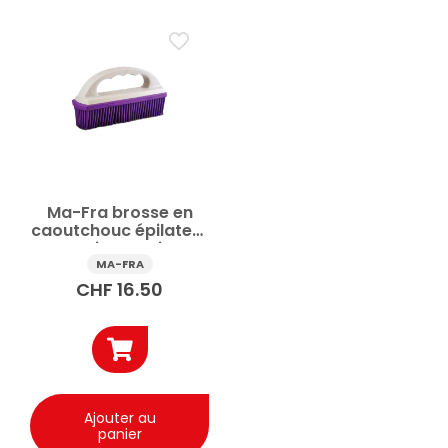
Ma-Fra brosse en
caoutchouc épilateur
pour voiture Animaux
de compagnie
MA-FRA
CHF
16.50
Ajouter au
panier