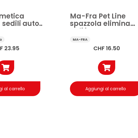
metica
Ma-Fra Pet Line
 sedili auto
spazzola elimina
 pz
peli in gomma aut
1 pz
a
MA-FRA
F
23.95
CHF
16.50
i al carrello
Aggiungi al carrello