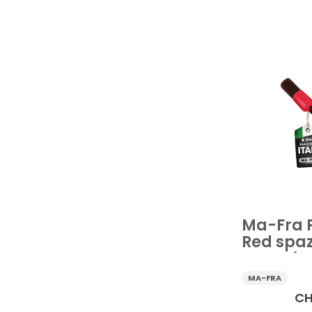
Accessori puliz
Guanto lavagg
Prezzo
Ma-Fra 
Red spaz
esterni a
MA-FRA
CH