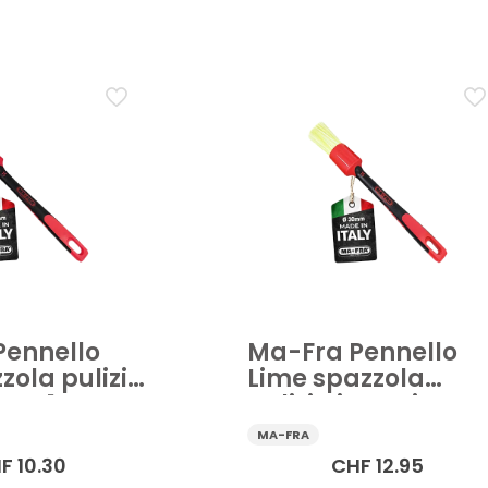
ia auto
Accessorio pulizia vetri auto
Applicatore auto
io auto
Panno e spugne auto
Secchio e contenitore auto
Applicare
Pennello
Ma-Fra Pennello
zola pulizia
Lime spazzola
uto 1 pz
pulizia interni auto 
pz
MA-FRA
F
10.30
CHF
12.95