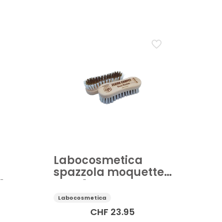
Cura dell'auto
Flacone e spruzzatore auto
Spazzola auto
Labocosmetica
spazzola moquette
1
auto 1 pz
Labocosmetica
CHF
23.95