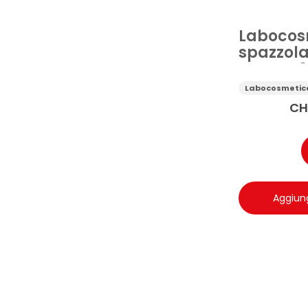
Labocos
spazzola
tessuto 1
Labocosmetic
CH
Aggiung