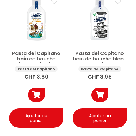
Soin de la personne
Bains de bouche
Brosses à dents
Brosses à dents pour enfants
Dentifrices
Dentifrices pour enfants
Fils dentaires
Hygiène bucco-dentaire
Prix
Pasta del Capitano
Pasta del Capitano
bain de bouche
bain de bouche blanc
Appliquer
Junior menthe douce
naturel charbon
+6 ans 400ml
400ml
Pasta del Capitano
Pasta del Capitano
CHF
3.60
CHF
3.95
✕
Réinitialiser tous les filtres
Ajouter au
Ajouter au
panier
panier