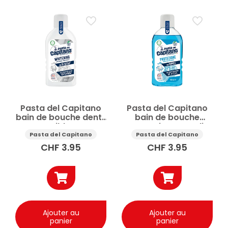
Pasta del Capitano
Pasta del Capitano
bain de bouche dents
bain de bouche
sensibles et
protection propolis
blanchissant 400ml
et thé vert 400ml
Pasta del Capitano
Pasta del Capitano
CHF
3.95
CHF
3.95
Ajouter au
Ajouter au
panier
panier